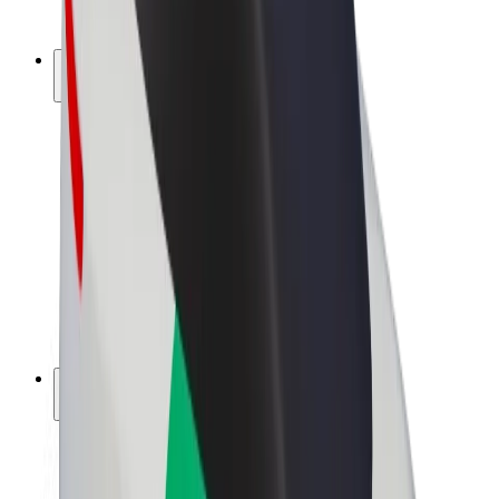
Bolt Pluss
Tjen med Bolt
Sjåfører
Sjåførinntekter
Leveringsbud
Inntekter for leveringsbud
Bolt Food-partnere
Flåter
Franchiser
Bedrift
Karrierer
Om Bolt