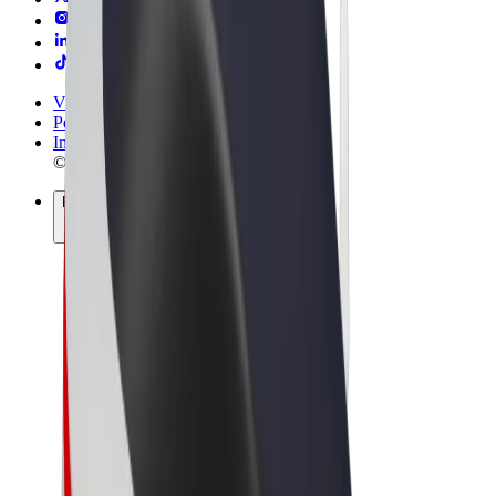
Vilkår og betingelser
Personvern
Informasjonskapsler
© 2026 Bolt Technology OÜ
Produkter
Turer
Sparkesykler
Bolt Market
Bolt Food
Bolt Drive
Bolt for Business
El-sykler