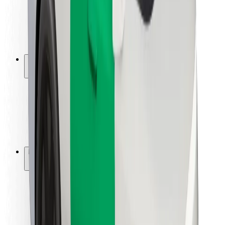
Sjåførsikkerhet
Sikkerhet for sparkesykler
Sikkerhetslab
Byer
Steder
Byløsninger
Flyplasser
Bolt-ladestasjoner
Brukerstøtte
For passasjerer
For sjåfører
For leveringsbud