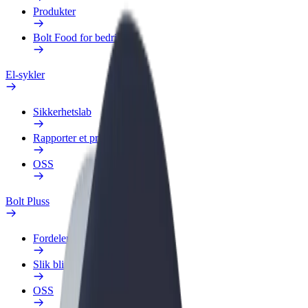
Produkter
Bolt Food for bedrifter
El-sykler
Sikkerhetslab
Rapporter et problem
OSS
Bolt Pluss
Fordeler
Slik blir du med
OSS