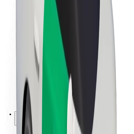
Bærekraft hos Bolt
Prosjekt Zero
Blogg
Nyhetsrom
Retningslinjer for varemerke
Oppdrag
Investorrelasjoner
Ledelse
Merkevare
Media
Urban Fund
Sikkerhet
Sikkerhet for passasjer