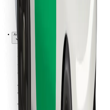
Bolt Food
For flåteeiere
For restauranter
Bolt for Business
Annet
Leverandører
Vilkår og betingelser
Informasjonskapsler
Sikkerhet
Få en tur på minutter!
Last ned Bolt-appen
Finn yndlingsmaten din!