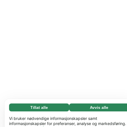
Tillat alle
Avvis alle
Nødvending (65)
Nødvendige informasjonskapsler bidrar til å gjøre
Les mer
Vi bruker nødvendige informasjonskapsler samt
nettstedet vårt nyttig ved å aktivere grunnleggende
informasjonskapsler for preferanser, analyse og markedsføring.