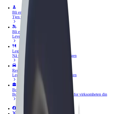
Bli en sjåfør
Tjen penger på egne vilkår
Bli et leveringsbud
Lever mat og få betalt ukentlig
Legg til en restaurant eller butikk
Nå ut til flere kunder og øk inntjeningen
Registrer deg som flåteeier
Legg til flåten din i Bolt og øk inntekten
Bolt for Business
Bolt-produkter og tjenester oppskalert for virksomheten din