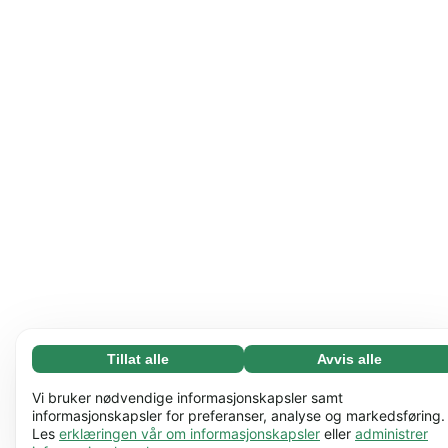
Tillat alle
Avvis alle
Nødvending (65)
Nødvendige informasjonskapsler bidrar til å gjøre
Les mer
Vi bruker nødvendige informasjonskapsler samt
nettstedet vårt nyttig ved å aktivere grunnleggende
informasjonskapsler for preferanser, analyse og markedsføring.
Les
erklæringen vår om informasjonskapsler
eller
administrer
funksjoner, for eksempel sidenavigering. Nettstedet