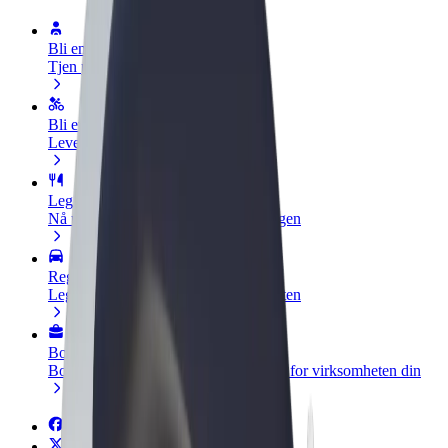
Bli en sjåfør
Tjen penger på egne vilkår
Bli et leveringsbud
Lever mat og få betalt ukentlig
Legg til en restaurant eller butikk
Nå ut til flere kunder og øk inntjeningen
Registrer deg som flåteeier
Legg til flåten din i Bolt og øk inntekten
Bolt for Business
Bolt-produkter og tjenester oppskalert for virksomheten din