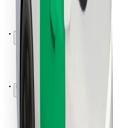
Sjåførsikkerhet
Sikkerhet for sparkesykler
Sikkerhetslab
Byer
Steder
Byløsninger
Flyplasser
Bolt-ladestasjoner
Brukerstøtte
For passasjerer
For sjåfører
For leveringsbud