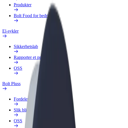
Produkter
Bolt Food for bedrifter
El-sykler
Sikkerhetslab
Rapporter et problem
OSS
Bolt Pluss
Fordeler
Slik blir du med
OSS