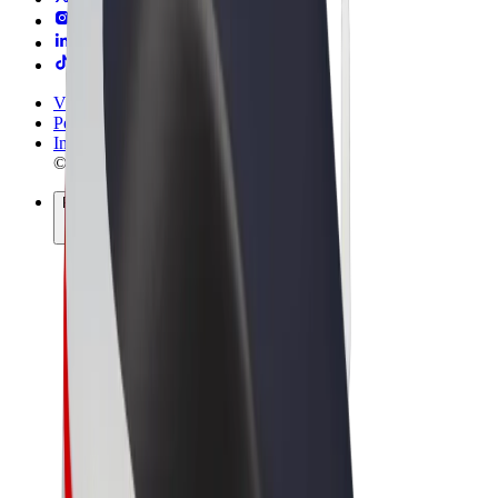
Vilkår og betingelser
Personvern
Informasjonskapsler
© 2026 Bolt Technology OÜ
Produkter
Turer
Sparkesykler
Bolt Market
Bolt Food
Bolt Drive
Bolt for Business
El-sykler