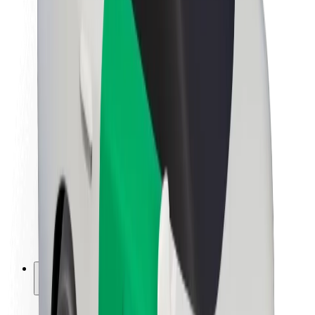
Bærekraft hos Bolt
Prosjekt Zero
Blogg
Nyhetsrom
Retningslinjer for varemerke
Oppdrag
Investorrelasjoner
Ledelse
Merkevare
Media
Urban Fund
Sikkerhet
Sikkerhet for passasjer