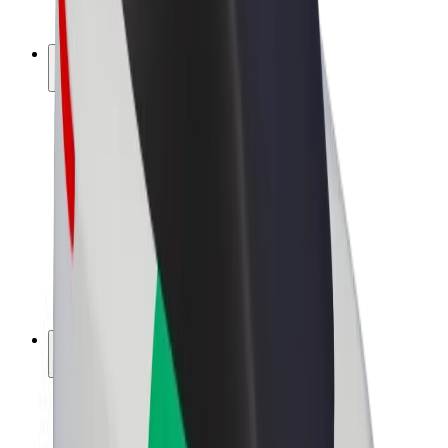
Bolt Pluss
Tjen med Bolt
Sjåfører
Sjåførinntekter
Leveringsbud
Inntekter for leveringsbud
Bolt Food-partnere
Flåter
Franchiser
Bedrift
Karrierer
Om Bolt