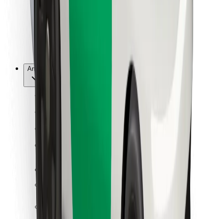
Bolt Food
For flåteeiere
For restauranter
Bolt for Business
Annet
Leverandører
Vilkår og betingelser
Informasjonskapsler
Sikkerhet
Få en tur på minutter!
Last ned Bolt-appen
Finn yndlingsmaten din!