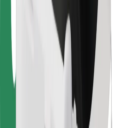
For leveringsbud
Bolt Food
For flåteeiere
For restauranter
Bolt for Business
Annet
Leverandører
Vilkår og betingelser
Informasjonskapsler
Sikkerhet
Få en tur på minutter!
Last ned Bolt-appen