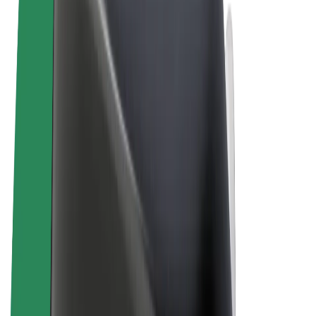
Vilkår og betingelser
Personvern
Informasjonskapsler
© 2026 Bolt Technology OÜ
Produkter
Turer
Sparkesykler
Bolt Market
Bolt Food
Bolt Drive
Bolt for Business