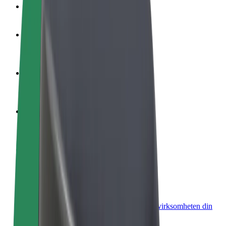
OSS
Bli en sjåfør
Tjen penger på egne vilkår
Bli et leveringsbud
Lever mat og få betalt ukentlig
Legg til en restaurant eller butikk
Nå ut til flere kunder og øk inntjeningen
Registrer deg som flåteeier
Legg til flåten din i Bolt og øk inntekten
Bolt for Business
Bolt-produkter og tjenester oppskalert for virksomheten din