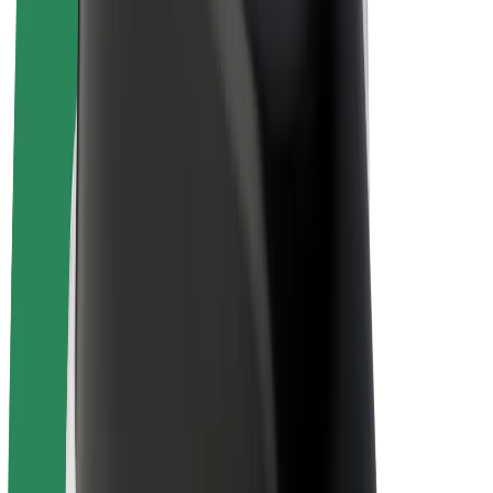
El-sykler
Bolt Pluss
Tjen med Bolt
Sjåfører
Sjåførinntekter
Leveringsbud
Inntekter for leveringsbud
Bolt Food-partnere
Flåter
Franchiser
Bedrift
Karrierer