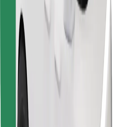
Finn yndlingsmaten din!
Last ned Bolt Food-appen