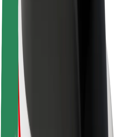
Om Bolt
Bærekraft hos Bolt
Prosjekt Zero
Blogg
Nyhetsrom
Retningslinjer for varemerke
Oppdrag
Investorrelasjoner
Ledelse
Merkevare
Media
Urban Fund
Sikkerhet