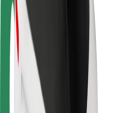
Sikkerhet for passasjer
Sjåførsikkerhet
Sikkerhet for sparkesykler
Sikkerhetslab
Byer
Steder
Byløsninger
Flyplasser
Bolt-ladestasjoner
Brukerstøtte
For passasjerer
For sjåfører