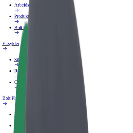
Arbeidsprofil
Produkter
Bolt Food for bedrifter
El-sykler
Sikkerhetslab
Rapporter et problem
OSS
Bolt Pluss
Fordeler
Slik blir du med