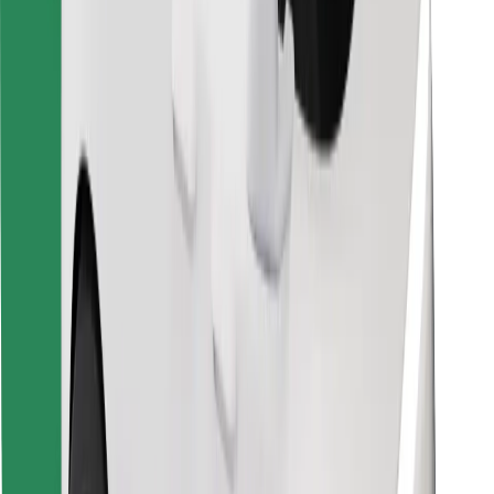
Finn yndlingsmaten din!
Last ned Bolt Food-appen