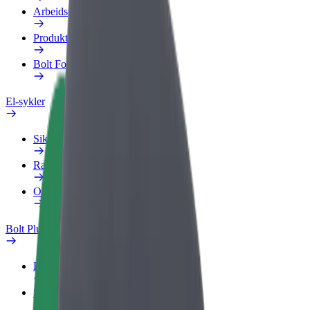
Arbeidsprofil
Produkter
Bolt Food for bedrifter
El-sykler
Sikkerhetslab
Rapporter et problem
OSS
Bolt Pluss
Fordeler
Slik blir du med