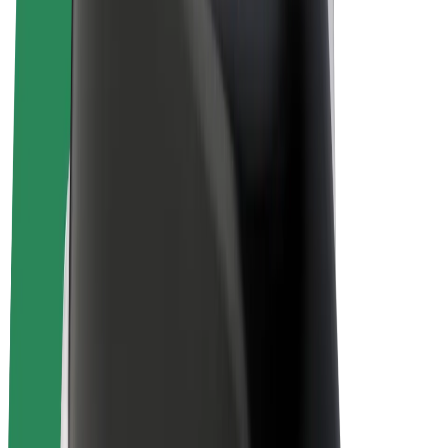
El-sykler
Bolt Pluss
Tjen med Bolt
Sjåfører
Sjåførinntekter
Leveringsbud
Inntekter for leveringsbud
Bolt Food-partnere
Flåter
Franchiser
Bedrift
Karrierer