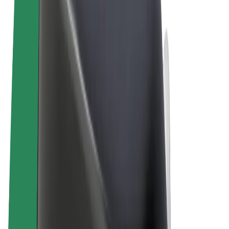
Vilkår og betingelser
Personvern
Informasjonskapsler
© 2026 Bolt Technology OÜ
Produkter
Turer
Sparkesykler
Bolt Market
Bolt Food
Bolt Drive
Bolt for Business