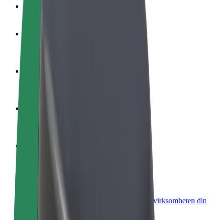
OSS
Bli en sjåfør
Tjen penger på egne vilkår
Bli et leveringsbud
Lever mat og få betalt ukentlig
Legg til en restaurant eller butikk
Nå ut til flere kunder og øk inntjeningen
Registrer deg som flåteeier
Legg til flåten din i Bolt og øk inntekten
Bolt for Business
Bolt-produkter og tjenester oppskalert for virksomheten din