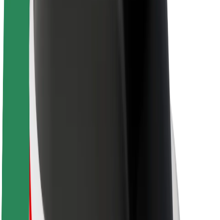
Om Bolt
Bærekraft hos Bolt
Prosjekt Zero
Blogg
Nyhetsrom
Retningslinjer for varemerke
Oppdrag
Investorrelasjoner
Ledelse
Merkevare
Media
Urban Fund
Sikkerhet