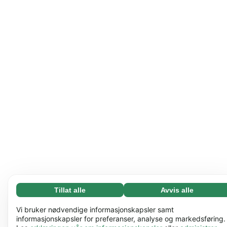
Tillat alle
Avvis alle
Nødvending (65)
Nødvendige informasjonskapsler bidrar til å gjøre
Les mer
Vi bruker nødvendige informasjonskapsler samt
nettstedet vårt nyttig ved å aktivere grunnleggende
informasjonskapsler for preferanser, analyse og markedsføring.