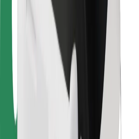
For leveringsbud
Bolt Food
For flåteeiere
For restauranter
Bolt for Business
Annet
Leverandører
Vilkår og betingelser
Informasjonskapsler
Sikkerhet
Få en tur på minutter!
Last ned Bolt-appen