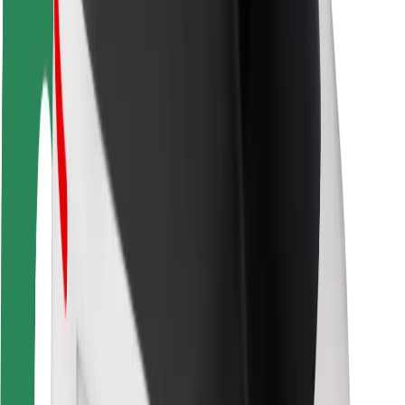
Sikkerhet for passasjer
Sjåførsikkerhet
Sikkerhet for sparkesykler
Sikkerhetslab
Byer
Steder
Byløsninger
Flyplasser
Bolt-ladestasjoner
Brukerstøtte
For passasjerer
For sjåfører