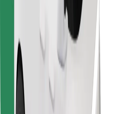
Bolt Food
For flåteeiere
For restauranter
Bolt for Business
Annet
Leverandører
Vilkår og betingelser
Informasjonskapsler
Sikkerhet
Få en tur på minutter!
Last ned Bolt-appen
Finn yndlingsmaten din!