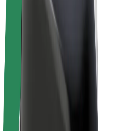
Vilkår og betingelser
Personvern
Informasjonskapsler
© 2026 Bolt Technology OÜ
Produkter
Turer
Sparkesykler
Bolt Market
Bolt Food
Bolt Drive
Bolt for Business
El-sykler