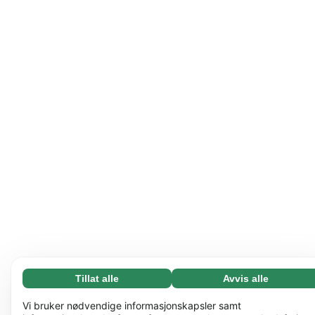
Tillat alle
Avvis alle
Nødvending (65)
Nødvendige informasjonskapsler bidrar til å gjøre
Les mer
Vi bruker nødvendige informasjonskapsler samt