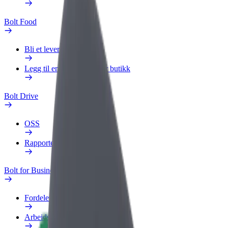
Bolt Food
Bli et leveringsbud
Legg til en restaurant eller butikk
Bolt Drive
OSS
Rapporter et kjøretøy
Bolt for Business
Fordeler
Arbeidsprofil