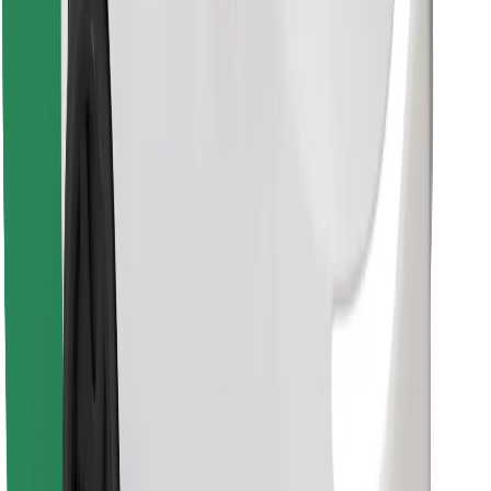
Last ned Bolt Food-appen