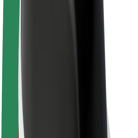
Bolt Pluss
Tjen med Bolt
Sjåfører
Sjåførinntekter
Leveringsbud
Inntekter for leveringsbud
Bolt Food-partnere
Flåter
Franchiser
Bedrift
Karrierer
Om Bolt