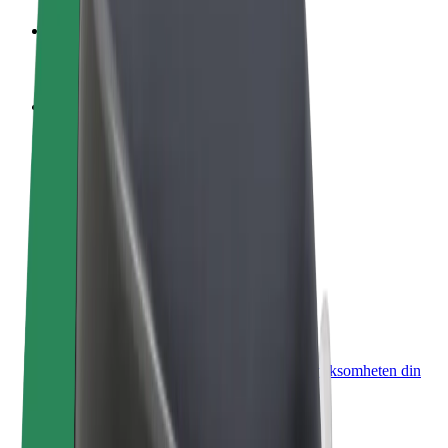
Bli en sjåfør
Tjen penger på egne vilkår
Bli et leveringsbud
Lever mat og få betalt ukentlig
Legg til en restaurant eller butikk
Nå ut til flere kunder og øk inntjeningen
Registrer deg som flåteeier
Legg til flåten din i Bolt og øk inntekten
Bolt for Business
Bolt-produkter og tjenester oppskalert for virksomheten din