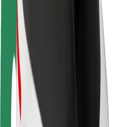
Bærekraft hos Bolt
Prosjekt Zero
Blogg
Nyhetsrom
Retningslinjer for varemerke
Oppdrag
Investorrelasjoner
Ledelse
Merkevare
Media
Urban Fund
Sikkerhet
Sikkerhet for passasjer