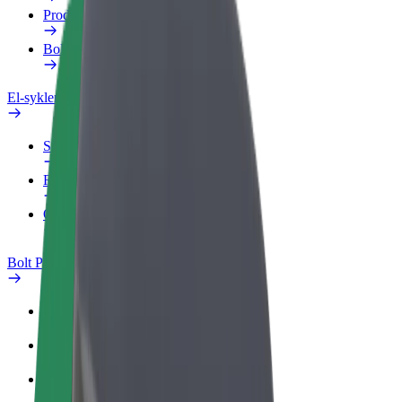
Produkter
Bolt Food for bedrifter
El-sykler
Sikkerhetslab
Rapporter et problem
OSS
Bolt Pluss
Fordeler
Slik blir du med
OSS