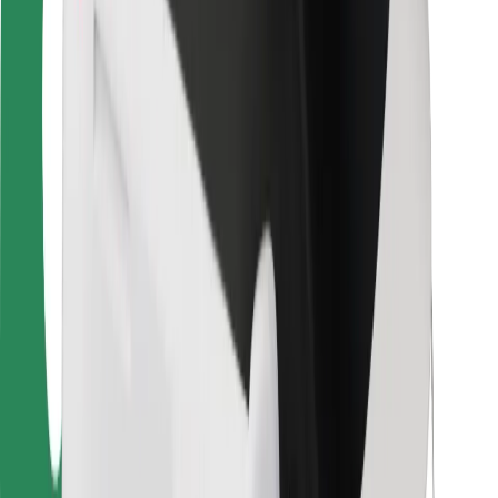
Sjåførsikkerhet
Sikkerhet for sparkesykler
Sikkerhetslab
Byer
Steder
Byløsninger
Flyplasser
Bolt-ladestasjoner
Brukerstøtte
For passasjerer
For sjåfører
For leveringsbud