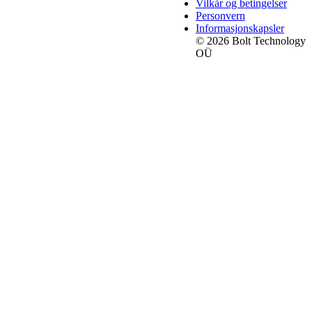
Vilkår og betingelser
Personvern
Informasjonskapsler
© 2026 Bolt Technology
OÜ