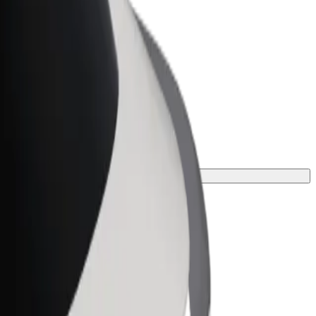
ness
r og tjenester oppskalert for
 din
.