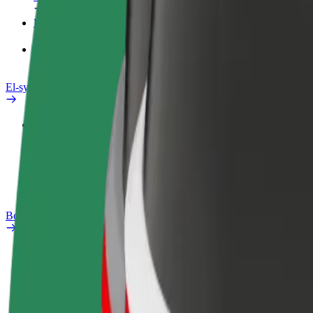
Produkter
Bolt Food for bedrifter
El-sykler
Sikkerhetslab
Rapporter et problem
OSS
Bolt Pluss
Fordeler
Slik blir du med
OSS