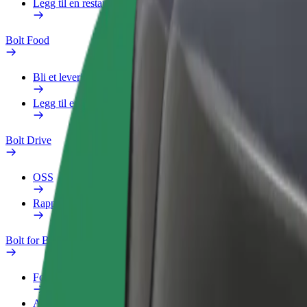
Legg til en restaurant eller butikk
Bolt Food
Bli et leveringsbud
Legg til en restaurant eller butikk
Bolt Drive
OSS
Rapporter et kjøretøy
Bolt for Business
Fordeler
Arbeidsprofil