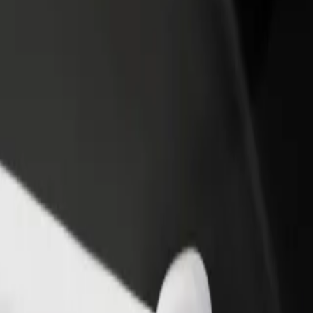
estaurant eller butikk
Registrer deg som flåteeier
Bolt for Busi
re kunder og øk
Legg til flåten din i Bolt og øk
Bolt-produkte
inntekten
virksomheten
mpanhã Train Station
mpanhã Train Station? Utforsk tjenestene våre og finn den perfekte turen
Last ned appen