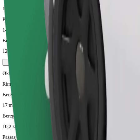
10,2 km
Passasjerer
1-4
Beregnet pris
12,70 €
Økonomi
Rimelige turer i enkle biler
Beregnet reisetid
17 min
Beregnet avstand
10,2 km
Passasjerer