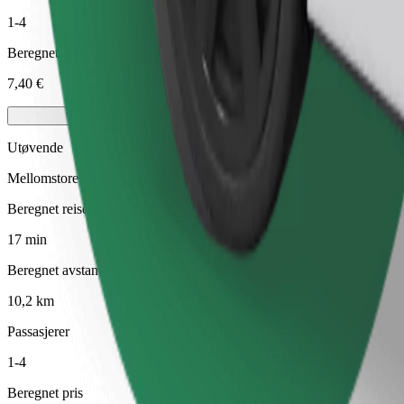
1-4
Beregnet pris
7,40 €
Utøvende
Mellomstore førsteklasses biler med eksklusivt utstyr
Beregnet reisetid
17 min
Beregnet avstand
10,2 km
Passasjerer
1-4
Beregnet pris