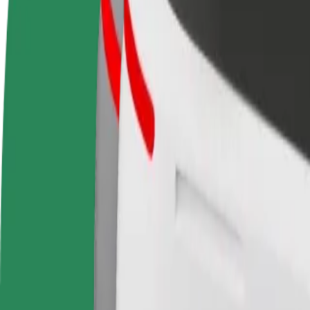
Bli en sjåfør
Bli et leveringsbud
Legg til en r
Tjen penger på egne
Lever mat og få betalt
Nå ut til fle
vilkår
ukentlig
inntjeningen
Hvordan komme seg fra NorteShopping til Porto Ca
Leter du etter den beste måten å reise fra NorteShopping til Porto Ca
Fra
NorteShopping
Til
Porto Campanhã Train Station
Komfort og bekvemmelighet er bare noen trykk unna!
Bolt
Pålitelige turer i vanlige, mellomstore biler.
Beregnet reisetid