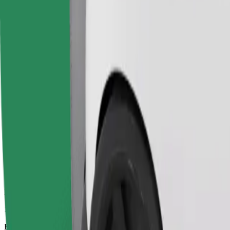
17 min
Beregnet avstand
10,2 km
Passasjerer
1-4
Beregnet pris
8,70 €
Komfort
Større biler med mer ben- og oppbevaringsplass
Beregnet reisetid
17 min
Beregnet avstand