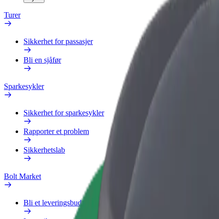
Turer
Sikkerhet for passasjer
Bli en sjåfør
Sparkesykler
Sikkerhet for sparkesykler
Rapporter et problem
Sikkerhetslab
Bolt Market
Bli et leveringsbud