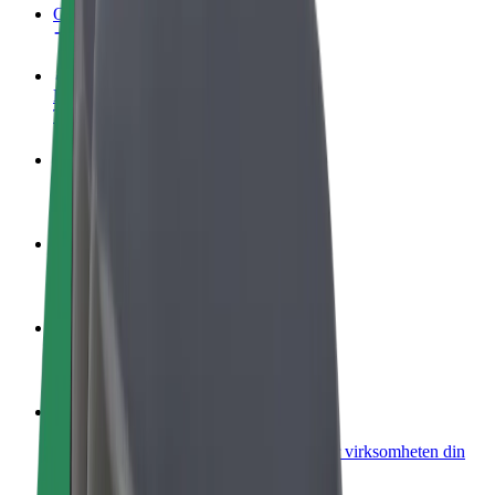
OSS
Bli en sjåfør
Tjen penger på egne vilkår
Bli et leveringsbud
Lever mat og få betalt ukentlig
Legg til en restaurant eller butikk
Nå ut til flere kunder og øk inntjeningen
Registrer deg som flåteeier
Legg til flåten din i Bolt og øk inntekten
Bolt for Business
Bolt-produkter og tjenester oppskalert for virksomheten din