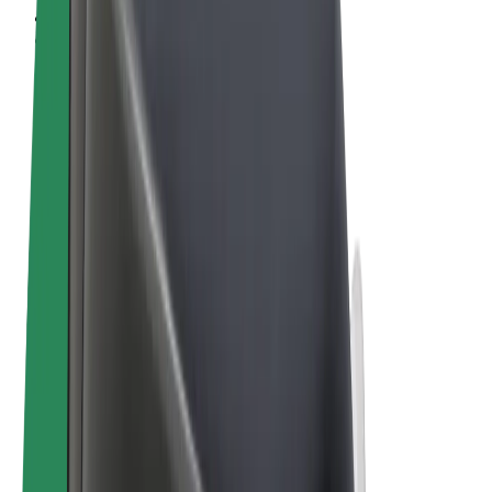
Vilkår og betingelser
Personvern
Informasjonskapsler
© 2026 Bolt Technology OÜ
Produkter
Turer
Sparkesykler
Bolt Market
Bolt Food
Bolt Drive
Bolt for Business