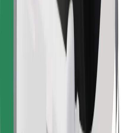
Finn yndlingsmaten din!
Last ned Bolt Food-appen