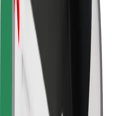
For leveringsbud
Bolt Food
For flåteeiere
For restauranter
Bolt for Business
Annet
Leverandører
Vilkår og betingelser
Informasjonskapsler
Sikkerhet
Få en tur på minutter!
Last ned Bolt-appen