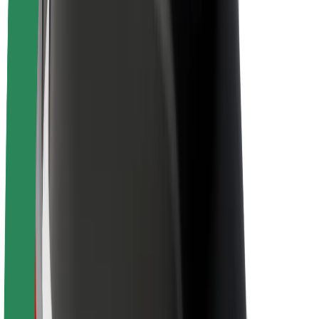
Om Bolt
Bærekraft hos Bolt
Prosjekt Zero
Blogg
Nyhetsrom
Retningslinjer for varemerke
Oppdrag
Investorrelasjoner
Ledelse
Merkevare
Media
Urban Fund
Sikkerhet