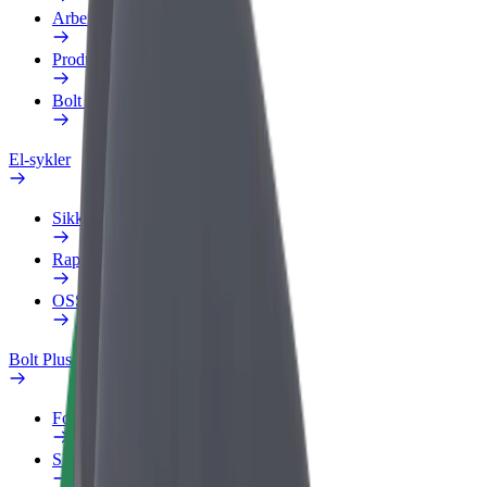
Arbeidsprofil
Produkter
Bolt Food for bedrifter
El-sykler
Sikkerhetslab
Rapporter et problem
OSS
Bolt Pluss
Fordeler
Slik blir du med