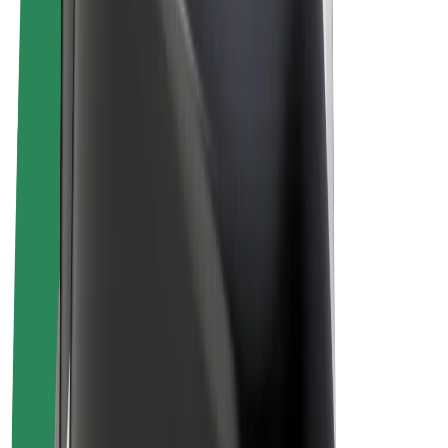
El-sykler
Bolt Pluss
Tjen med Bolt
Sjåfører
Sjåførinntekter
Leveringsbud
Inntekter for leveringsbud
Bolt Food-partnere
Flåter
Franchiser
Bedrift
Karrierer