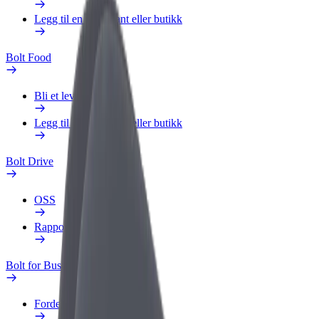
Legg til en restaurant eller butikk
Bolt Food
Bli et leveringsbud
Legg til en restaurant eller butikk
Bolt Drive
OSS
Rapporter et kjøretøy
Bolt for Business
Fordeler