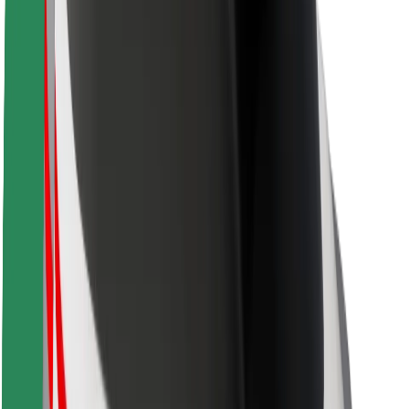
Sikkerhet for passasjer
Sjåførsikkerhet
Sikkerhet for sparkesykler
Sikkerhetslab
Byer
Steder
Byløsninger
Flyplasser
Bolt-ladestasjoner
Brukerstøtte
For passasjerer
For sjåfører