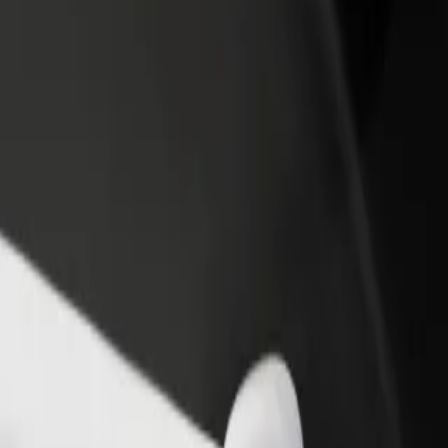
estaurant eller butikk
Registrer deg som flåteeier
Bolt for Busi
re kunder og øk
Legg til flåten din i Bolt og øk
Bolt-produkte
inntekten
virksomheten
il Mercado do Bolhão
il Mercado do Bolhão? Utforsk tjenestene våre og finn den perfekte tur
Last ned appen