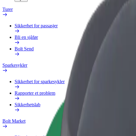
Turer
Sikkerhet for passasjer
Bli en sjåfør
Bolt Send
Sparkesykler
Sikkerhet for sparkesykler
Rapporter et problem
Sikkerhetslab
Bolt Market