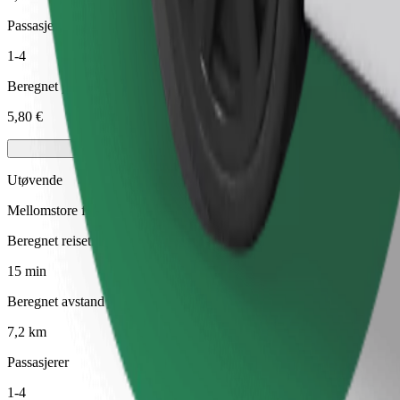
Passasjerer
1-4
Beregnet pris
5,80 €
Utøvende
Mellomstore førsteklasses biler med eksklusivt utstyr
Beregnet reisetid
15 min
Beregnet avstand
7,2 km
Passasjerer
1-4