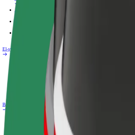
Arbeidsprofil
Produkter
Bolt Food for bedrifter
El-sykler
Sikkerhetslab
Rapporter et problem
OSS
Bolt Pluss
Fordeler
Slik blir du med