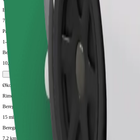
Beregnet avstand
7,2 km
Passasjerer
1-4
Beregnet pris
10,00 €
Økonomi
Rimelige turer i enkle biler
Beregnet reisetid
15 min
Beregnet avstand
7,2 km