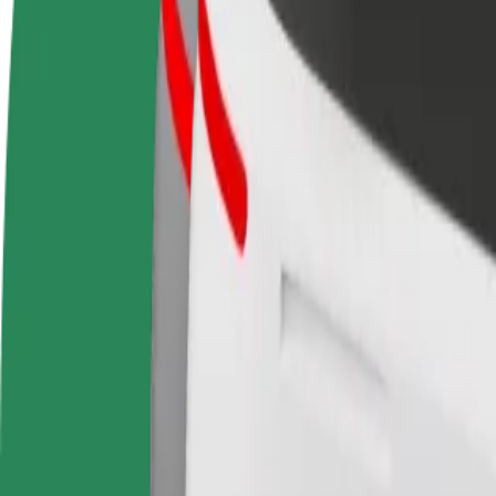
OSS
Bli en sjåfør
Bli et leveringsbud
Legg til en r
Tjen penger på egne
Lever mat og få betalt
Nå ut til fle
vilkår
ukentlig
inntjeningen
Hvordan komme seg fra Shopping Parque Nascente t
Leter du etter den beste måten å reise fra Shopping Parque Nascente t
Fra
Shopping Parque Nascente
Til
Mercado do Bolhão
Komfort og bekvemmelighet er bare noen trykk unna!
Bolt