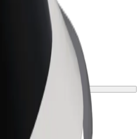
ness
r og tjenester oppskalert for
 din
en.