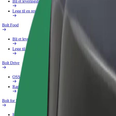
Bli et leveringsbud
Legg til en restaurant eller butikk
Bolt Food
Bli et leveringsbud
Legg til en restaurant eller butikk
Bolt Drive
OSS
Rapporter et kjøretøy
Bolt for Business
Fordeler