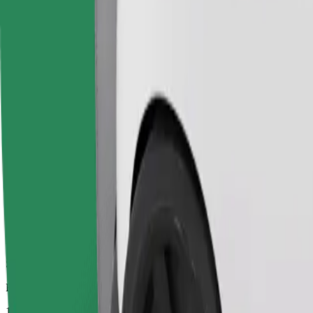
Pålitelige turer i vanlige, mellomstore biler.
Beregnet reisetid
15 min
Beregnet avstand
7,2 km
Passasjerer
1-4
Beregnet pris
6,70 €
Komfort
Større biler med mer ben- og oppbevaringsplass
Beregnet reisetid
15 min