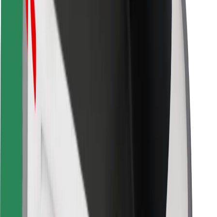
For leveringsbud
Bolt Food
For flåteeiere
For restauranter
Bolt for Business
Annet
Leverandører
Vilkår og betingelser
Informasjonskapsler
Sikkerhet
Få en tur på minutter!
Last ned Bolt-appen