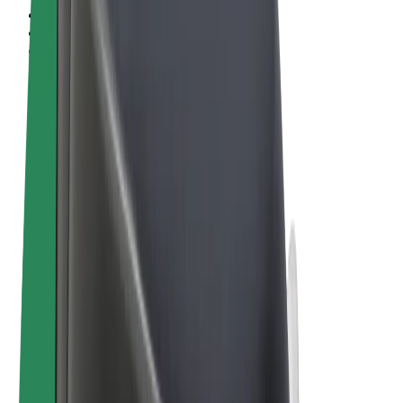
Vilkår og betingelser
Personvern
Informasjonskapsler
© 2026 Bolt Technology OÜ
Produkter
Turer
Sparkesykler
Bolt Market
Bolt Food
Bolt Drive
Bolt for Business