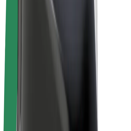
El-sykler
Bolt Pluss
Tjen med Bolt
Sjåfører
Sjåførinntekter
Leveringsbud
Inntekter for leveringsbud
Bolt Food-partnere
Flåter
Franchiser
Bedrift
Karrierer