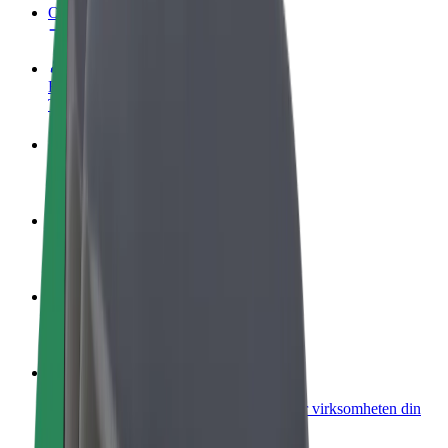
OSS
Bli en sjåfør
Tjen penger på egne vilkår
Bli et leveringsbud
Lever mat og få betalt ukentlig
Legg til en restaurant eller butikk
Nå ut til flere kunder og øk inntjeningen
Registrer deg som flåteeier
Legg til flåten din i Bolt og øk inntekten
Bolt for Business
Bolt-produkter og tjenester oppskalert for virksomheten din