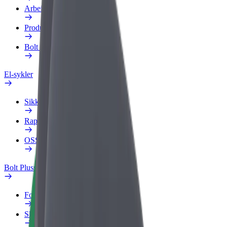
Arbeidsprofil
Produkter
Bolt Food for bedrifter
El-sykler
Sikkerhetslab
Rapporter et problem
OSS
Bolt Pluss
Fordeler
Slik blir du med