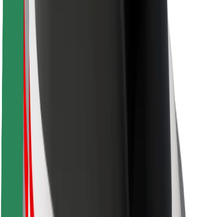
Sikkerhet for passasjer
Sjåførsikkerhet
Sikkerhet for sparkesykler
Sikkerhetslab
Byer
Steder
Byløsninger
Flyplasser
Bolt-ladestasjoner
Brukerstøtte
For passasjerer
For sjåfører