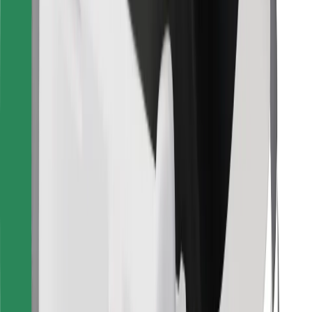
Finn yndlingsmaten din!
Last ned Bolt Food-appen