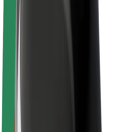
Om Bolt
Bærekraft hos Bolt
Prosjekt Zero
Blogg
Nyhetsrom
Retningslinjer for varemerke
Oppdrag
Investorrelasjoner
Ledelse
Merkevare
Media
Urban Fund
Sikkerhet