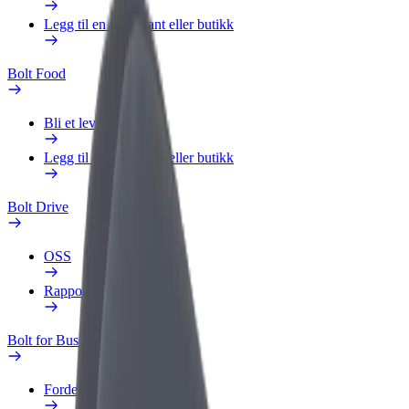
Legg til en restaurant eller butikk
Bolt Food
Bli et leveringsbud
Legg til en restaurant eller butikk
Bolt Drive
OSS
Rapporter et kjøretøy
Bolt for Business
Fordeler