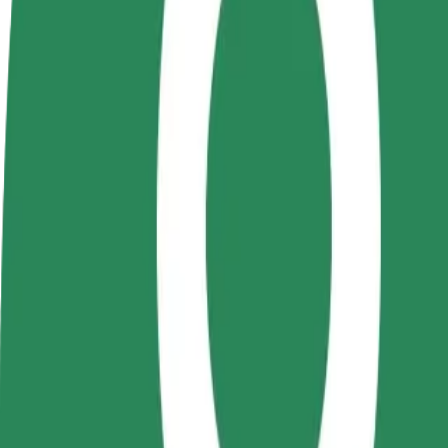
OSS
Bli en sjåfør
Bli et leveringsbud
Legg til en r
Tjen penger på egne
Lever mat og få betalt
Nå ut til fle
vilkår
ukentlig
inntjeningen
Hvordan komme seg fra Enterprise til Dream Travel
Leter du etter den beste måten å reise fra Enterprise til Dream Travel?
Fra
Enterprise
Til
Dream Travel
Komfort og bekvemmelighet er bare noen trykk unna!
Bolt