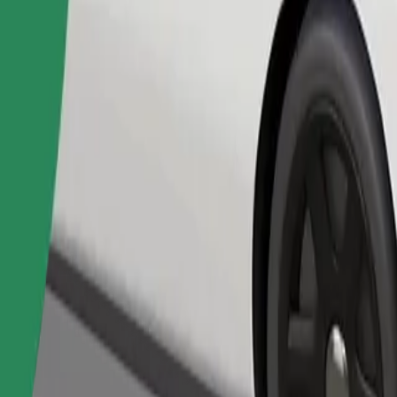
Bestill tur
nger bur, og setene må beskyttes med et teppe eller underlag.