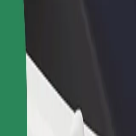
estaurant eller butikk
Registrer deg som flåteeier
Bolt for Busi
re kunder og øk
Legg til flåten din i Bolt og øk
Bolt-produkte
inntekten
virksomheten
 Utforsk tjenestene våre og finn den perfekte turen.
Last ned appen