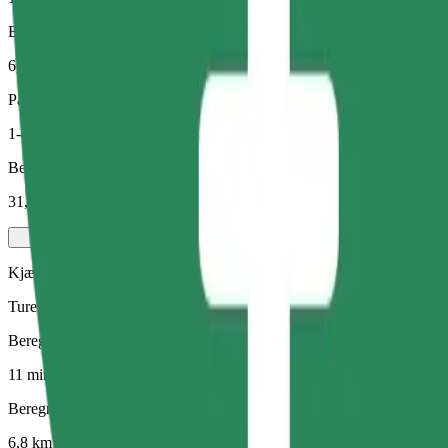
Beregnet avstand
6,8 km
Passasjerer
1-4
Beregnet pris
31,20 RON
Kjæledyr
Turer for deg og kjæledyret ditt. Hunder må ha munnkurv, små dyr tre
Beregnet reisetid
11 min
Beregnet avstand
6,8 km