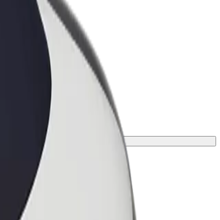
ness
r og tjenester oppskalert for
 din