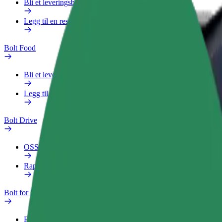
Bli et leveringsbud
Legg til en restaurant eller butikk
Bolt Food
Bli et leveringsbud
Legg til en restaurant eller butikk
Bolt Drive
OSS
Rapporter et kjøretøy
Bolt for Business
Fordeler