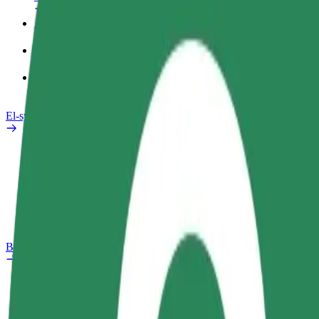
Arbeidsprofil
Produkter
Bolt Food for bedrifter
El-sykler
Sikkerhetslab
Rapporter et problem
OSS
Bolt Pluss
Fordeler
Slik blir du med