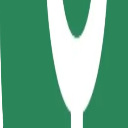
Pålitelige turer i vanlige, mellomstore biler.
Beregnet reisetid
11 min
Beregnet avstand
6,8 km
Passasjerer
1-4
Beregnet pris
28,40 RON
Komfort
Større biler med mer ben- og oppbevaringsplass
Beregnet reisetid
11 min