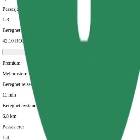
Passasjerer
1-3
Beregnet pris
42,10 RON
Premium
Mellomstore førsteklasses biler med eksklusivt utstyr
Beregnet reisetid
11 min
Beregnet avstand
6,8 km
Passasjerer
1-4