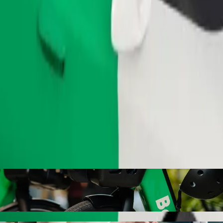
.
Zamów przejazd