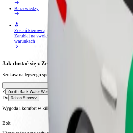
Baza wiedzy
Zostań kierowcą
Zostań dostawcą
Dodaj
Zarabiaj na swoich
Dostarczaj jedzenie i otrzymuj
Dotrz
warunkach
wypłatę co tydzień
i zwi
Jak dostać się z Zenith Bank Water Works do Roban 
Szukasz najlepszego sposobu na dotarcie z Zenith Bank Water Works d
Z
Zenith Bank Water Works
Do
Roban Stores
Wygoda i komfort w kilku kliknięciach!
Bolt