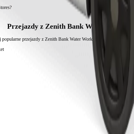
Works do Roban Stores to Bolt, którego koszt wyniesie około 1661,
.
tores?
8 min.
 wyniesie ok. 1661,70 NGN NGN.
Przejazdy z Zenith Bank Water Works
j popularne przejazdy z Zenith Bank Water Works do innych miejsc w 
et