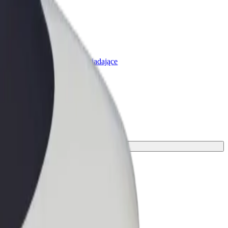
olt for Business
rodukty i usługi Bolt odpowiadające
potrzebom Twojej firmy
dealny środek transportu.