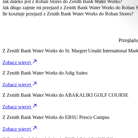
Najbardziej przystępna cenowo opcja dojazdu z Zenith Bank Water 
Jak daleko jest z Roban Stores do Zenith Bank Water Works?
Roban Stores znajduje się około 3,9 km od Zenith Bank Water Works
Jak długo zajmie mi przejazd z Zenith Bank Water Works do Roban S
Dojazd z Zenith Bank Water Works do Roban Stores Bolt zajmie ok. 
Ile kosztuje przejazd z Zenith Bank Water Works do Roban Stores?
Koszt przejazdu z Zenith Bank Water Works do Roban Stores Bolt
Przegląda
Z
Zenith Bank Water Works
do
St. Margret Umahi International Mark
Zobacz więcej
Z
Zenith Bank Water Works
do
Adig Suites
Zobacz więcej
Z
Zenith Bank Water Works
do
ABAKALIKI GOLF COURSE
Zobacz więcej
Z
Zenith Bank Water Works
do
EBSU Presco Campus
Zobacz więcej