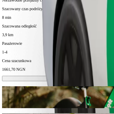
Niezawodne przejazdy codziennymi samochodami średniej wielkości
Szacowany czas podróży
8 min
Szacowana odległość
3,9 km
Pasażerowie
1-4
Cena szacunkowa
1661,70 NGN
Hulajnóg lub rowerów elektrycznych
Poruszaj się po Abakaliki hulajnogami lub rowerami elektrycznymi
Pobierz aplikację Bolt