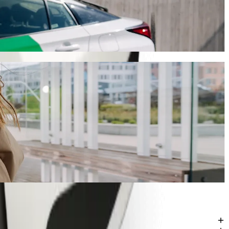
 1661,70 NGN NGN. Bez względu na okazję, znajdziemy dla Ciebie