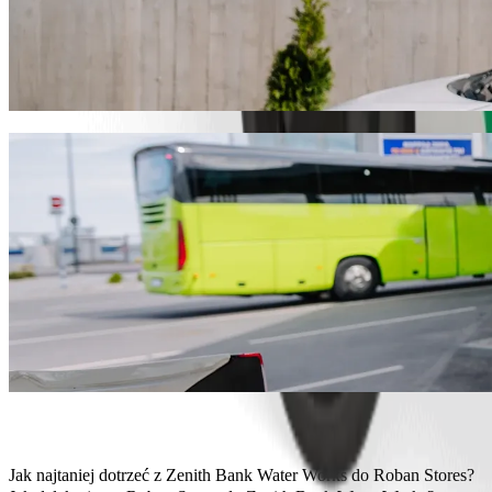
Pojedź z Zenith Bank Water Works do Rob
Zalecamy przejazd Bolt, jeśli chcesz dotrzeć do Roban Stores w jak
idealny pojazd.
Pobierz aplikację Bolt
Usługi Bolt, aby dojechać z Zenith Bank 
Dużo bagażu? Zarezerwuj vany XL, które pomieszczą do 6 osób.
Chcesz dojechać ze stylem? Wypróbuj samochody premium Bolt.
Podróżujesz z dziećmi? Zamów przejazd samochodem z podstawk
Twój pupil jedzie z Tobą? Wypróbuj nasze przejazdy przyjazne z
Potrzebujesz dodatkowej pomocy? Nasza kategoria Assist oferuj
Niedrogie przejazdy? Skorzystaj z kompaktowych samochodów w n
Pobierz aplikację Bolt
Jak najtaniej dotrzeć z Zenith Bank Water Works do Roban Stores?