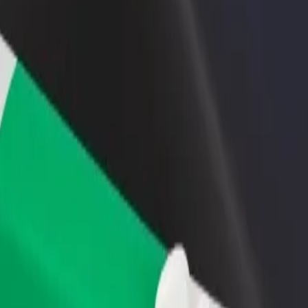
 swoją restaurację lub sklep
Zarejestruj się jako właściciel floty
B
yj do większej liczby klientów
Dodaj swoją flotę do Bolt i zwiększ
P
ększ zyski
swoje przychody
Stores
o Roban Stores? Zapoznaj się z naszymi usługami i znajdź dla siebie i
Pobierz Bolt Food