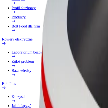
Profil służbowy
Produkty
Bolt Food dla firm
Rowery elektryczne
Laboratorium bezpieczeństwa
Zgłoś problem
Baza wiedzy
Bolt Plus
Korzyści
Jak dołączyć