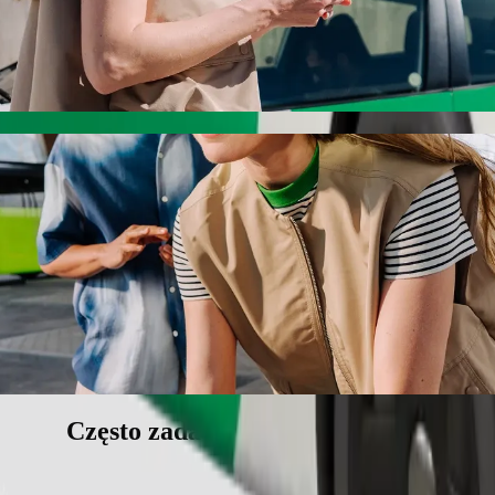
an Stores z Bolt
 najlepszej cenie. Podróż zajmie ok. 8 min, a jego cena wyniesie ok.
Water Works do Roban Stores
ą dla dziecka.
wierzętom.
e pojazdy dostępne dla wózków inwalidzkich (WAV).
iższej cenie z Bolt Basic.
Często zadawane pytania (FAQ)