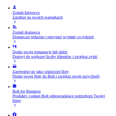
Zostań kierowcą
Zarabiaj na swoich warunkach
Zostań dostawcą
Dostarczaj jedzenie i otrzymuj wypłatę co tydzień
Dodaj swoją restaurację lub sklep
Dotrzyj do większej liczby klientów i zwiększ zyski
Zarejestruj się jako właściciel floty
Dodaj swoją flotę do Bolt i zwiększ swoje przychody
Bolt for Business
Produkty i usługi Bolt odpowiadające potrzebom Twojej
firmy