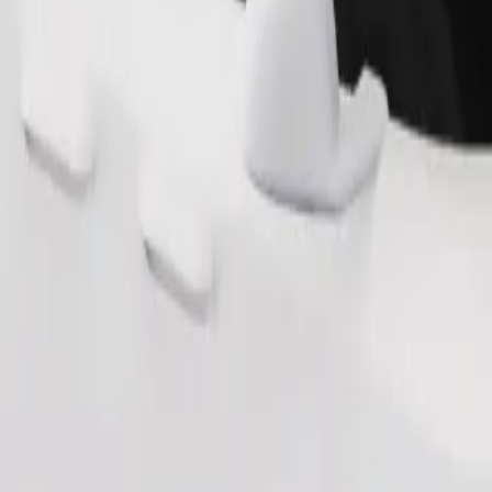
.
Zamów przejazd