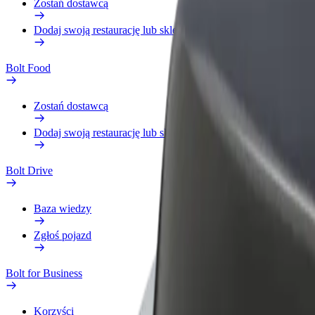
Zostań dostawcą
Dodaj swoją restaurację lub sklep
Bolt Food
Zostań dostawcą
Dodaj swoją restaurację lub sklep
Bolt Drive
Baza wiedzy
Zgłoś pojazd
Bolt for Business
Korzyści