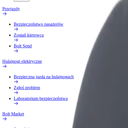
Przejazdy
Bezpieczeństwo pasażerów
Zostań kierowcą
Bolt Send
Hulajnogi elektryczne
Bezpieczna jazda na hulajnogach
Zgłoś problem
Laboratorium bezpieczeństwa
Bolt Market