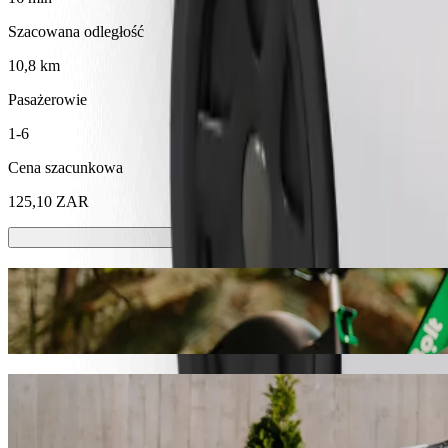
Szacowana odległość
10,8 km
Pasażerowie
1-6
Cena szacunkowa
125,10 ZAR
Hulajnóg lub rowerów elektrycznych
Poruszaj się po Port Elizabeth hulajnogami lub rowerami elektryczny
Pobierz aplikację Bolt
Pojedź z Greenacres Shopping Centre do
Zalecamy przejazd Bolt, jeśli chcesz dotrzeć do The Boardwalk Sum
dla Ciebie idealny pojazd.