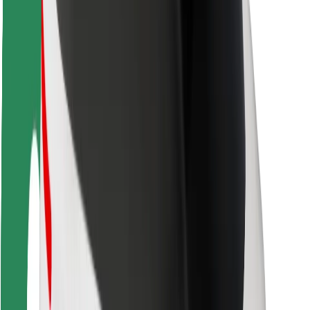
Bezpieczeństwo pasażerów
Bezpieczeństwo kierowców
Bezpieczna jazda na hulajnogach
Laboratorium bezpieczeństwa
Miasta
Lokalizacje
Rozwiązania dla miast
Lotniska
Stacje ładowania Bolt
Pomoc
Dla pasażerów
Dla kierowców