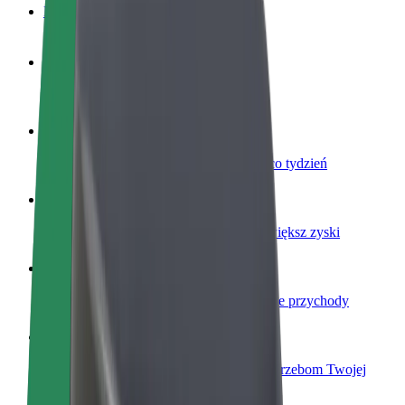
Baza wiedzy
Zostań kierowcą
Zarabiaj na swoich warunkach
Zostań dostawcą
Dostarczaj jedzenie i otrzymuj wypłatę co tydzień
Dodaj swoją restaurację lub sklep
Dotrzyj do większej liczby klientów i zwiększ zyski
Zarejestruj się jako właściciel floty
Dodaj swoją flotę do Bolt i zwiększ swoje przychody
Bolt for Business
Produkty i usługi Bolt odpowiadające potrzebom Twojej
firmy