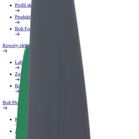
Profil służbowy
Produkty
Bolt Food dla firm
Rowery elektryczne
Laboratorium bezpieczeństwa
Zgłoś problem
Baza wiedzy
Bolt Plus
Korzyści
Jak dołączyć