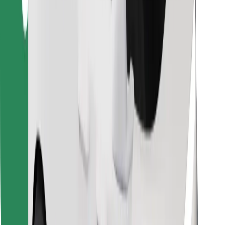
Znajdź swoje ulubione jedzenie!
Pobierz aplikację Bolt Food