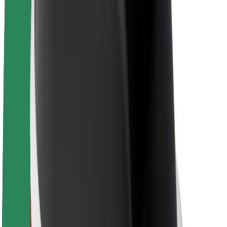
Kariera
O firmie Bolt
Zrównoważony rozwój w Bolt
Projekt Zero
Blog
Biuro prasowe
Wytyczne dotyczące marki
Misja
Relacje inwestorskie
Zespół zarządzający
Marka
Media
Fundusz Miejski
Bezpieczeństwo