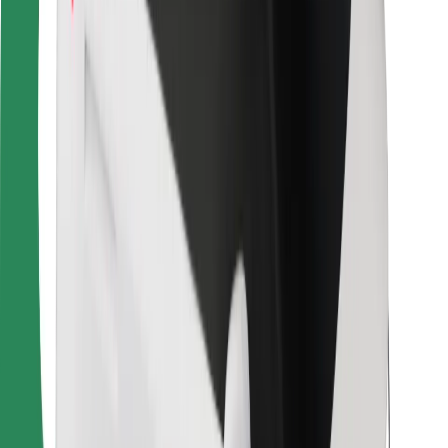
Dla dostawców
Bolt Food
Dla właścicieli floty
Dla restauracji
Bolt for Business
Inna
Dostawcy
Ogólne Warunki
Pliki cookie
Bezpieczeństwo
Zamów przejazd w kilka minut!
Pobierz aplikację Bolt