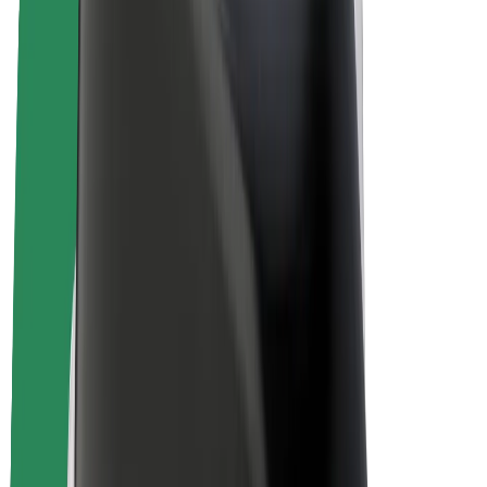
Bolt for Business
Rowery elektryczne
Bolt Plus
Zarabiaj z Bolt
Kierowcy
Zarobki kierowcy
Kurierzy
Zarobki kuriera
Partnerzy Bolt Food
Floty
Franczyza
O nas