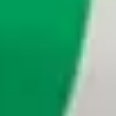
Znajdź swoje ulubione jedzenie!
Pobierz aplikację Bolt Food