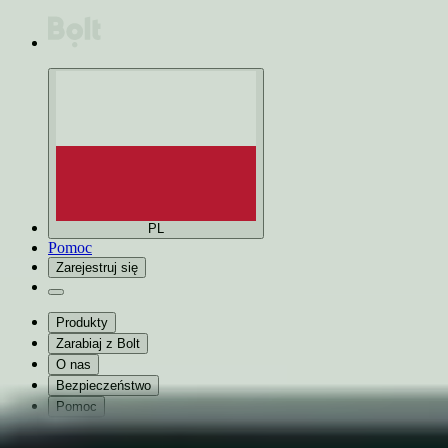
PL
Pomoc
Zarejestruj się
Produkty
Zarabiaj z Bolt
O nas
Bezpieczeństwo
Pomoc
Miasta