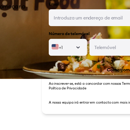
Email
começar a
Número de telemóvel
+1
Como com
Ao inscrever-se, está a concordar com nossos
Term
Política de Privacidade
A nossa equipa irá entrar em contacto com mais 