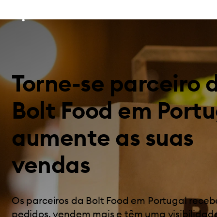
Torne-se parceiro 
Bolt Food em Portu
aumente as suas
vendas
Os parceiros da Bolt Food em Portugal rece
pedidos, vendem mais e têm uma visibilidad