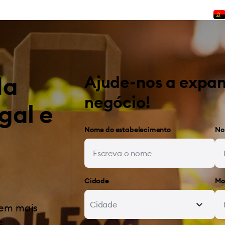
da
Ajude-nos a expan
negócio!
gal e
Nome do estabelecimento
No
Cidade
Mo
Cidade
bem mais
e