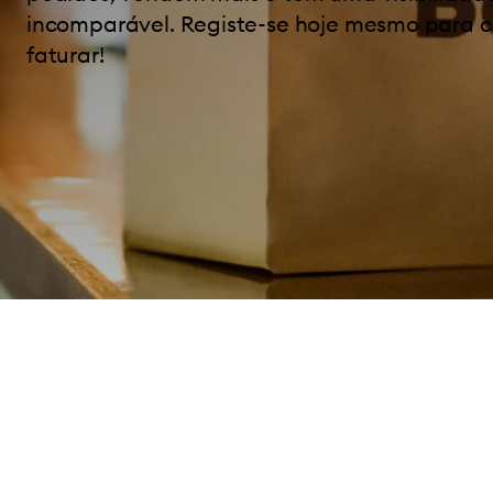
incomparável. Registe-se hoje mesmo para 
faturar!