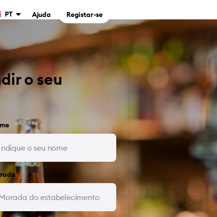
PT
Ajuda
Registar-se
dir o seu
me
rada