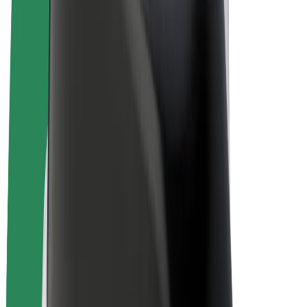
Bicicletas
Bolt Plus
Ganhe com a Bolt
Motoristas
Ganhos de motorista
Estafetas
Ganhos de estafeta
Comerciantes Bolt Food
Frotas
Franchises
Empresa
Carreiras