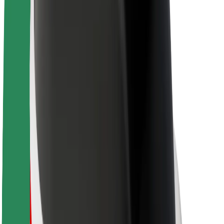
Sobre a Bolt
Sustentabilidade na Bolt
Projeto Zero
Blog
Sala de imprensa
Diretrizes da marca
Missão
Relações com investidores
Liderança
Marca
Imprensa
Fundo Urbano
Segurança