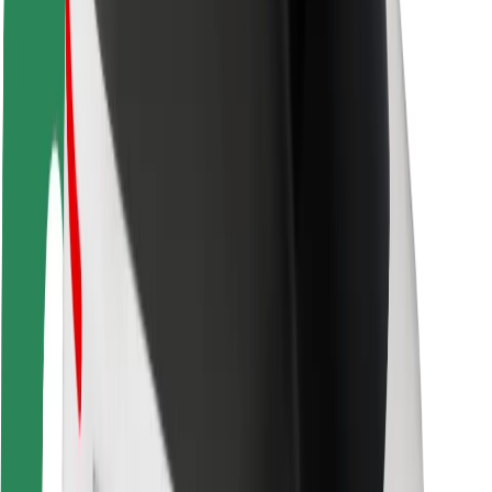
Segurança dos passageiros
Segurança dos motoristas
Segurança das trotinetes
Safety Lab
Cidades
Localizações
Soluções para as cidades
Aeroportos
Estações de carregamento da Bolt
Ajuda
Para passageiros
Para motoristas