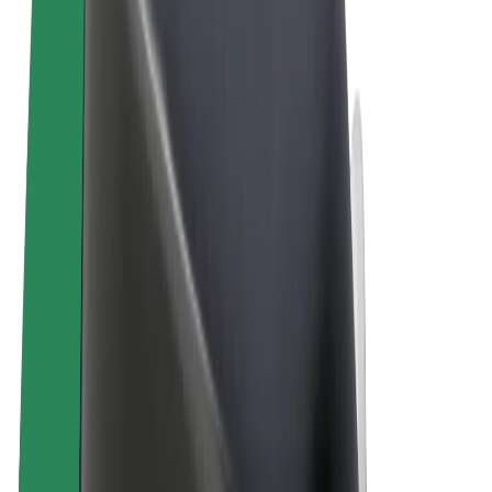
Termos & Condições
Privacidade
Cookies
© 2026 Bolt Technology OÜ
Produtos
Viagens
Trotinetes
Bolt Market
Bolt Food
Bolt Drive
Bolt for Business