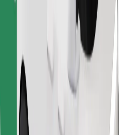
Encontra o teu prato favorito!
Instalar app da Bolt Food