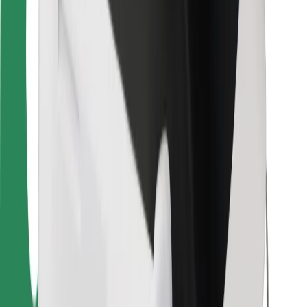
Para estafetas
Bolt Food
Para gestores de frota
Para restaurantes
Bolt for Business
Outros
Fornecedores
Termos & Condições
Cookies
Segurança
Uma viagem em poucos minutos!
Instalar app da Bolt