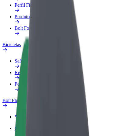
Perfil Fiscal
Produtos
Bolt Food para empresas
Bicicletas
Safety Lab
Reportar problema
Perguntas Frequentes
Bolt Plus
Vantagens
Como subscrever