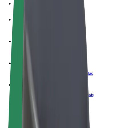
FAQ
Torne-se motorista
Ganhe dinheiro quando quiser
Registe a sua frota de estafetas
Ganhe dinheiro a entregar refeições
Adicione um restaurante ou loja
Chegue a mais clientes e aumente as vendas
Registe-se como gestor de frota
Adicione a sua frota à Bolt para ganhar mais
Bolt for Business
Produtos da Bolt ajustados à sua empresa