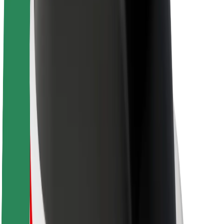
Sobre a Bolt
Sustentabilidade na Bolt
Projeto Zero
Blog
Sala de imprensa
Diretrizes da marca
Missão
Relações com investidores
Liderança
Marca
Imprensa
Fundo Urbano
Segurança