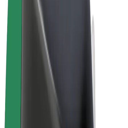
Termos & Condições
Privacidade
Cookies
© 2026 Bolt Technology OÜ
Produtos
Viagens
Trotinetes
Bolt Market
Bolt Food
Bolt Drive
Bolt for Business