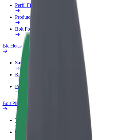
Perfil Fiscal
Produtos
Bolt Food para empresas
Bicicletas
Safety Lab
Reportar problema
Perguntas Frequentes
Bolt Plus
Vantagens
Como subscrever