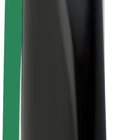
Bicicletas
Bolt Plus
Ganhe com a Bolt
Motoristas
Ganhos de motorista
Estafetas
Ganhos de estafeta
Comerciantes Bolt Food
Frotas
Franchises
Empresa
Carreiras