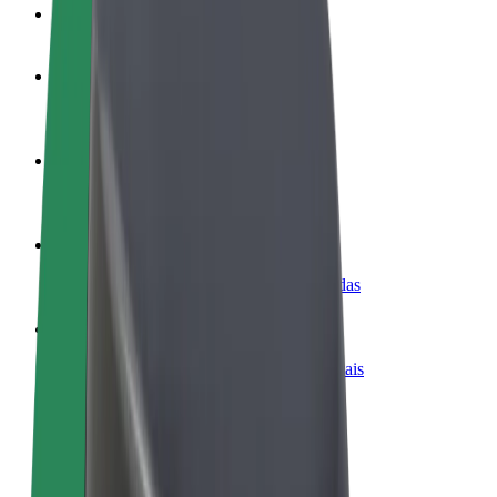
FAQ
Torne-se motorista
Ganhe dinheiro quando quiser
Registe a sua frota de estafetas
Ganhe dinheiro a entregar refeições
Adicione um restaurante ou loja
Chegue a mais clientes e aumente as vendas
Registe-se como gestor de frota
Adicione a sua frota à Bolt para ganhar mais
Bolt for Business
Produtos da Bolt ajustados à sua empresa