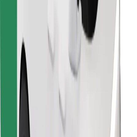
Encontra o teu prato favorito!
Instalar app da Bolt Food