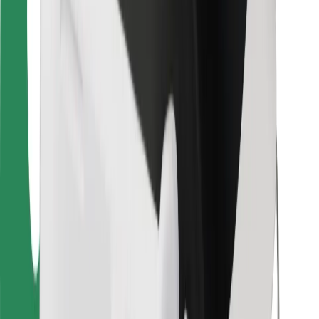
Para estafetas
Bolt Food
Para gestores de frota
Para restaurantes
Bolt for Business
Outros
Fornecedores
Termos & Condições
Cookies
Segurança
Uma viagem em poucos minutos!
Instalar app da Bolt