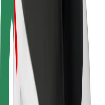
Segurança dos passageiros
Segurança dos motoristas
Segurança das trotinetes
Safety Lab
Cidades
Localizações
Soluções para as cidades
Aeroportos
Estações de carregamento da Bolt
Ajuda
Para passageiros
Para motoristas