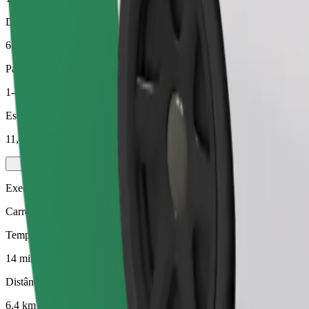
Distância prevista
6,4 km
Passageiros
1-4
Estimativa de preço
11,00 £
Executive
Carros médios premium com comodidades de gama alta
Tempo de viagem previsto
14 min
Distância prevista
6,4 km