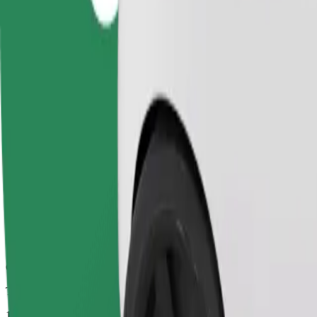
Viagens confiáveis em carros médios do dia a dia.
Tempo de viagem previsto
14 min
Distância prevista
6,4 km
Passageiros
1-4
Estimativa de preço
9,10 £
Comfort
Carros maiores com mais arrumação e espaço para pernas
Tempo de viagem previsto
14 min