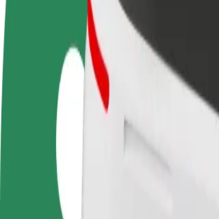
FAQ
Torne-se motorista
Registe a sua frota de estafetas
Adici
Ganhe dinheiro quando
Ganhe dinheiro a entregar
Chegu
quiser
refeições
vend
Como ir de The Square Peg a Birmingham Heartland
À procura da melhor forma de fazer o percurso The Square Peg—Birm
De
The Square Peg
Para
Birmingham Heartlands Hospital
Conveniência e conforto a poucos cliques de distância!
Bolt