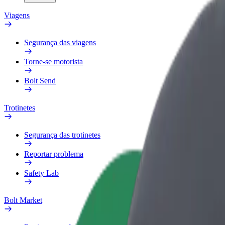
Viagens
Segurança das viagens
Torne-se motorista
Bolt Send
Trotinetes
Segurança das trotinetes
Reportar problema
Safety Lab
Bolt Market