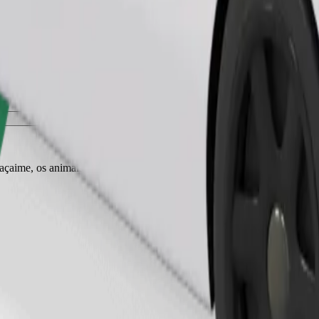
Pedir viagem
r açaime, os animais pequenos precisam de transportadora e os bancos tê