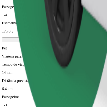
Passageiros
1-4
Estimativa de preço
17,70 £
Pet
Viagens para ti e para o teu animal de estimação. Os cães têm de usa
Tempo de viagem previsto
14 min
Distância prevista
6,4 km
Passageiros
1-3