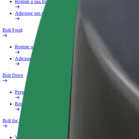
Registe a sua frota
Adicione um restaurante ou loja
Bolt Food
Registe a sua frota
Adicione um restaurante ou loja
Bolt Drive
Perguntas Frequentes
Reportar um veículo
Bolt for Business
Vantagens