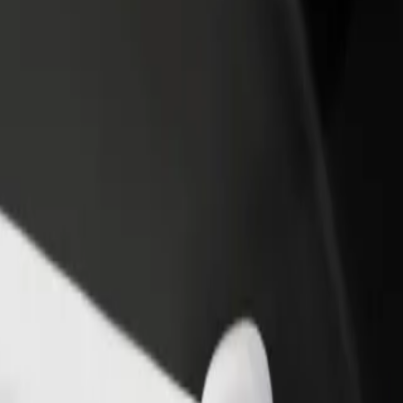
one um restaurante ou loja
Registe-se como gestor de frota
e a mais clientes e aumente as
Adicione a sua frota à Bolt para ganh
as
mais
s Hospital
ingham Heartlands Hospital? Explora os nossos serviços e descobre a
Instalar app