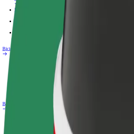
Perfil Fiscal
Produtos
Bolt Food para empresas
Bicicletas
Safety Lab
Reportar problema
Perguntas Frequentes
Bolt Plus
Vantagens
Como subscrever