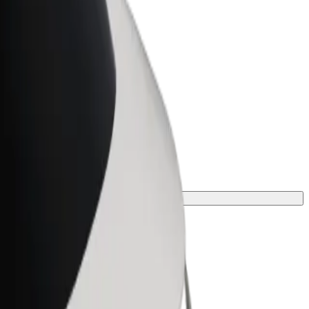
Bolt for Business
ar
Produtos da Bolt ajustados à sua
empresa
 solução mais adequada à tua viagem.