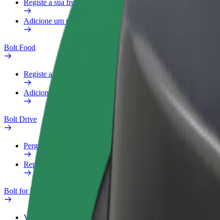
Registe a sua frota
Adicione um restaurante ou loja
Bolt Food
Registe a sua frota
Adicione um restaurante ou loja
Bolt Drive
Perguntas Frequentes
Reportar um veículo
Bolt for Business
Vantagens