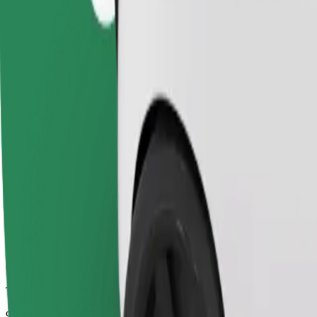
Viagens confiáveis em carros médios do dia a dia.
Tempo de viagem previsto
9 min
Distância prevista
4,4 km
Passageiros
1-4
Estimativa de preço
5,60 €
Comfort
Carros maiores com mais arrumação e espaço para pernas
Tempo de viagem previsto
9 min