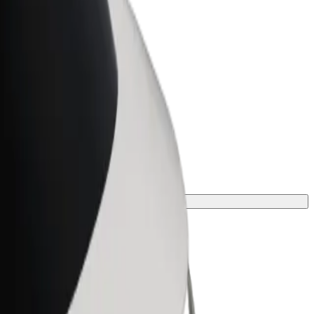
Bolt for Business
ar
Produtos da Bolt ajustados à sua
empresa
tua viagem.