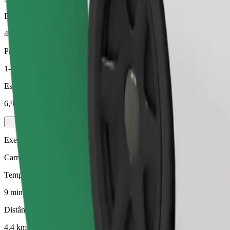
Distância prevista
4,4 km
Passageiros
1-4
Estimativa de preço
6,90 €
Executive
Carros médios premium com comodidades de gama alta
Tempo de viagem previsto
9 min
Distância prevista
4,4 km