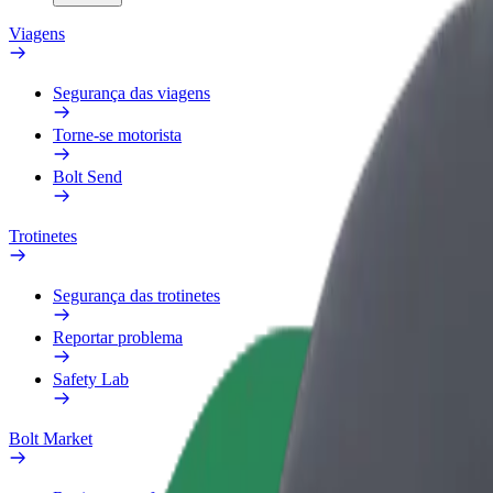
Viagens
Segurança das viagens
Torne-se motorista
Bolt Send
Trotinetes
Segurança das trotinetes
Reportar problema
Safety Lab
Bolt Market