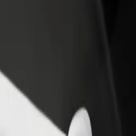
one um restaurante ou loja
Registe-se como gestor de frota
e a mais clientes e aumente as
Adicione a sua frota à Bolt para ganh
as
mais
a? Explora os nossos serviços e descobre a solução mais adequada à 
Instalar app