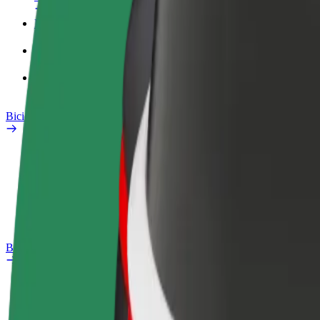
Perfil Fiscal
Produtos
Bolt Food para empresas
Bicicletas
Safety Lab
Reportar problema
Perguntas Frequentes
Bolt Plus
Vantagens
Como subscrever