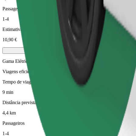
Passageiros
1-4
Estimativa de preço
10,90 €
Gama Elétrica
Viagens eficientes em veículos híbridos e elétricos
Tempo de viagem previsto
9 min
Distância prevista
4,4 km
Passageiros
1-4