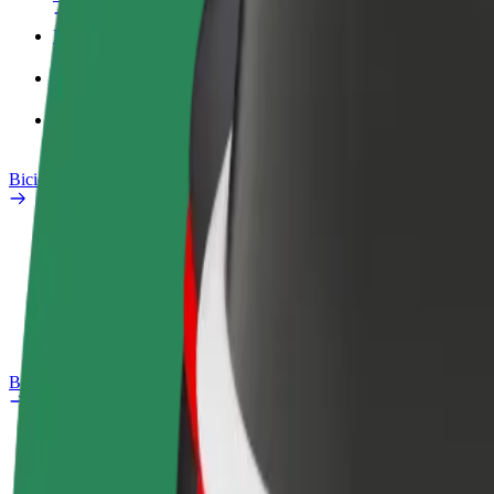
Perfil Fiscal
Produtos
Bolt Food para empresas
Bicicletas
Safety Lab
Reportar problema
Perguntas Frequentes
Bolt Plus
Vantagens
Como subscrever