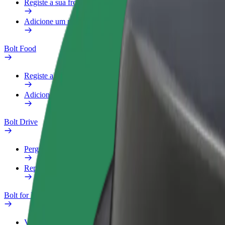
Registe a sua frota
Adicione um restaurante ou loja
Bolt Food
Registe a sua frota
Adicione um restaurante ou loja
Bolt Drive
Perguntas Frequentes
Reportar um veículo
Bolt for Business
Vantagens