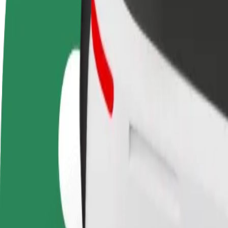
FAQ
Torne-se motorista
Registe a sua frota de estafetas
Adici
Ganhe dinheiro quando
Ganhe dinheiro a entregar
Chegu
quiser
refeições
vend
Como ir de Bory Mall a IKEA
À procura da melhor forma de fazer o percurso Bory Mall—IKEA? Exp
De
Bory Mall
Para
IKEA
Conveniência e conforto a poucos cliques de distância!
Bolt