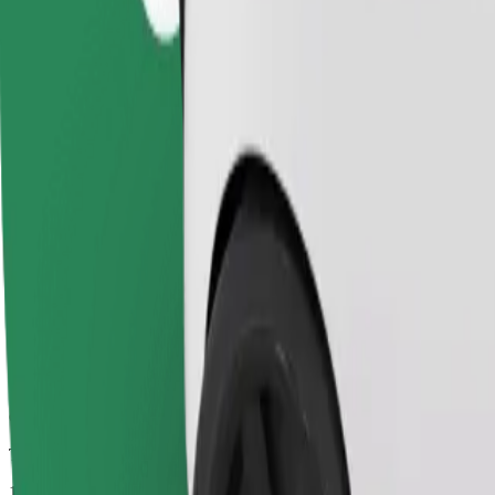
Viagens confiáveis em carros médios do dia a dia.
Tempo de viagem previsto
18 min
Distância prevista
16,5 km
Passageiros
1-4
Estimativa de preço
13,50 €
Comfort
Carros maiores com mais arrumação e espaço para pernas
Tempo de viagem previsto
18 min