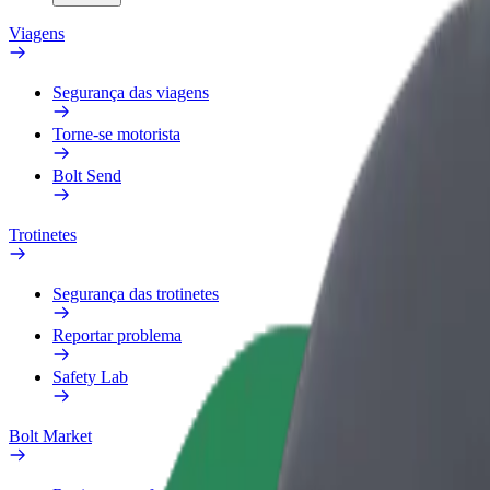
Viagens
Segurança das viagens
Torne-se motorista
Bolt Send
Trotinetes
Segurança das trotinetes
Reportar problema
Safety Lab
Bolt Market