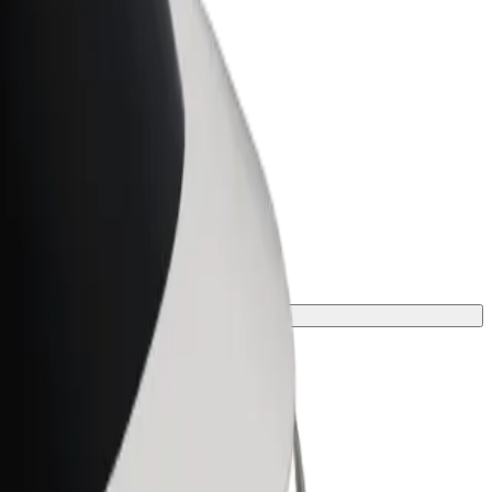
Bolt for Business
ar
Produtos da Bolt ajustados à sua
empresa
agem.