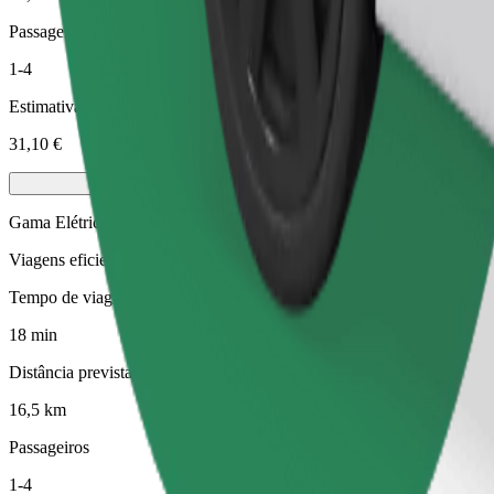
Passageiros
1-4
Estimativa de preço
31,10 €
Gama Elétrica
Viagens eficientes em veículos híbridos e elétricos
Tempo de viagem previsto
18 min
Distância prevista
16,5 km
Passageiros
1-4