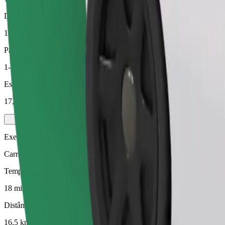
Distância prevista
16,5 km
Passageiros
1-4
Estimativa de preço
17,90 €
Executive
Carros médios premium com comodidades de gama alta
Tempo de viagem previsto
18 min
Distância prevista
16,5 km