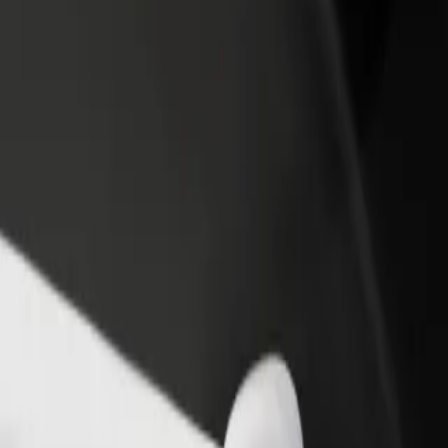
one um restaurante ou loja
Registe-se como gestor de frota
e a mais clientes e aumente as
Adicione a sua frota à Bolt para ganh
as
mais
lora os nossos serviços e descobre a solução mais adequada à tua vi
Instalar app