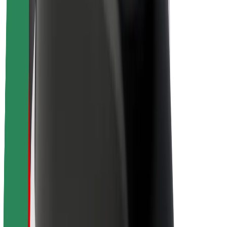
Sobre a Bolt
Sustentabilidade na Bolt
Projeto Zero
Blog
Sala de imprensa
Diretrizes da marca
Missão
Relações com investidores
Liderança
Marca
Imprensa
Fundo Urbano
Segurança