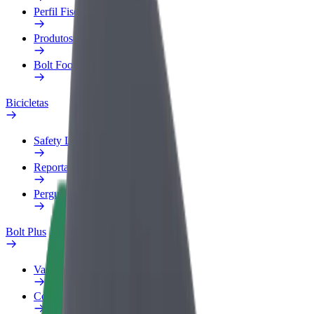
Perfil Fiscal
Produtos
Bolt Food para empresas
Bicicletas
Safety Lab
Reportar problema
Perguntas Frequentes
Bolt Plus
Vantagens
Como subscrever