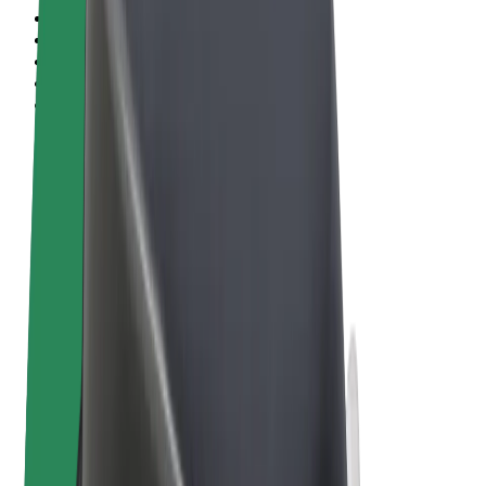
Termos & Condições
Privacidade
Cookies
© 2026 Bolt Technology OÜ
Produtos
Viagens
Trotinetes
Bolt Market
Bolt Food
Bolt Drive
Bolt for Business