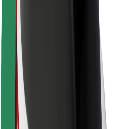
Segurança dos passageiros
Segurança dos motoristas
Segurança das trotinetes
Safety Lab
Cidades
Localizações
Soluções para as cidades
Aeroportos
Estações de carregamento da Bolt
Ajuda
Para passageiros
Para motoristas