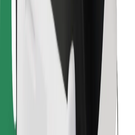
Encontra o teu prato favorito!
Instalar app da Bolt Food