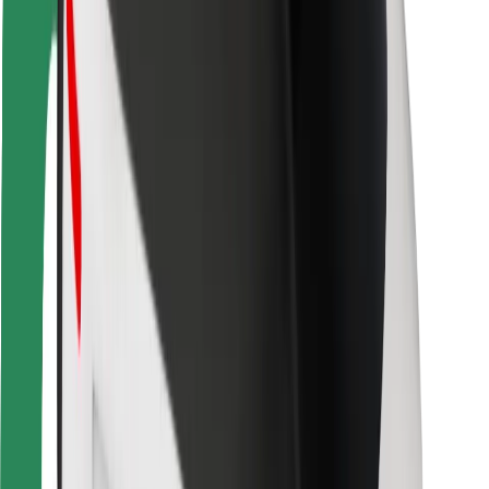
Para estafetas
Bolt Food
Para gestores de frota
Para restaurantes
Bolt for Business
Outros
Fornecedores
Termos & Condições
Cookies
Segurança
Uma viagem em poucos minutos!
Instalar app da Bolt