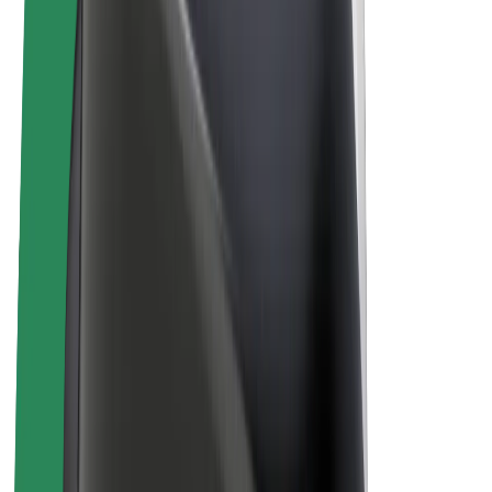
Bicicletas
Bolt Plus
Ganhe com a Bolt
Motoristas
Ganhos de motorista
Estafetas
Ganhos de estafeta
Comerciantes Bolt Food
Frotas
Franchises
Empresa
Carreiras