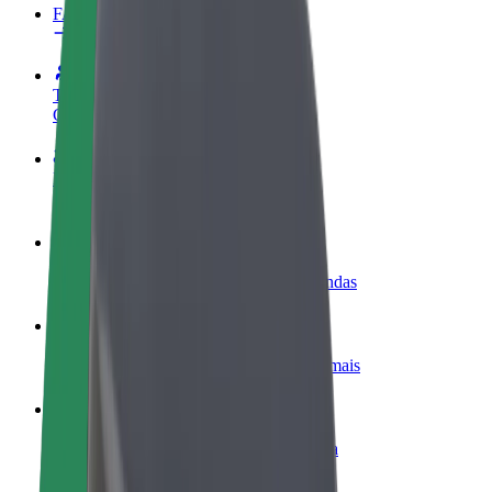
FAQ
Torne-se motorista
Ganhe dinheiro quando quiser
Registe a sua frota de estafetas
Ganhe dinheiro a entregar refeições
Adicione um restaurante ou loja
Chegue a mais clientes e aumente as vendas
Registe-se como gestor de frota
Adicione a sua frota à Bolt para ganhar mais
Bolt for Business
Produtos da Bolt ajustados à sua empresa