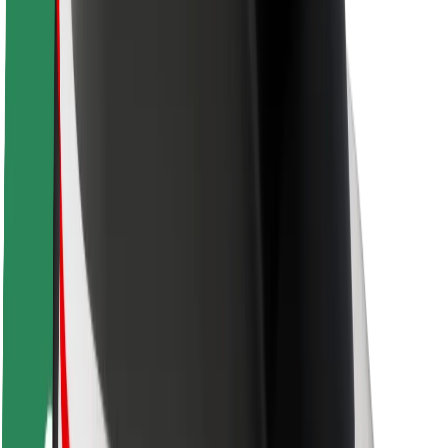
Segurança dos passageiros
Segurança dos motoristas
Segurança das trotinetes
Safety Lab
Cidades
Localizações
Soluções para as cidades
Aeroportos
Estações de carregamento da Bolt
Ajuda
Para passageiros
Para motoristas