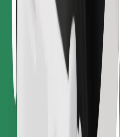
Encontra o teu prato favorito!
Instalar app da Bolt Food