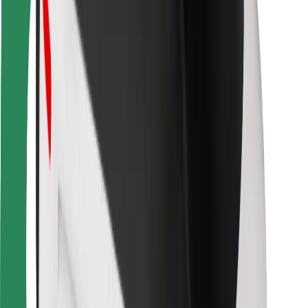
Para estafetas
Bolt Food
Para gestores de frota
Para restaurantes
Bolt for Business
Outros
Fornecedores
Termos & Condições
Cookies
Segurança
Uma viagem em poucos minutos!
Instalar app da Bolt