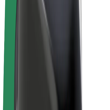
Bicicletas
Bolt Plus
Ganhe com a Bolt
Motoristas
Ganhos de motorista
Estafetas
Ganhos de estafeta
Comerciantes Bolt Food
Frotas
Franchises
Empresa
Carreiras