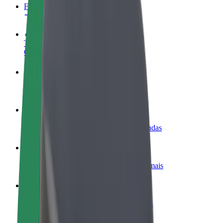
FAQ
Torne-se motorista
Ganhe dinheiro quando quiser
Registe a sua frota de estafetas
Ganhe dinheiro a entregar refeições
Adicione um restaurante ou loja
Chegue a mais clientes e aumente as vendas
Registe-se como gestor de frota
Adicione a sua frota à Bolt para ganhar mais
Bolt for Business
Produtos da Bolt ajustados à sua empresa