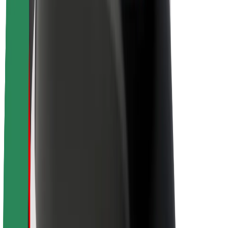
Sobre a Bolt
Sustentabilidade na Bolt
Projeto Zero
Blog
Sala de imprensa
Diretrizes da marca
Missão
Relações com investidores
Liderança
Marca
Imprensa
Fundo Urbano
Segurança