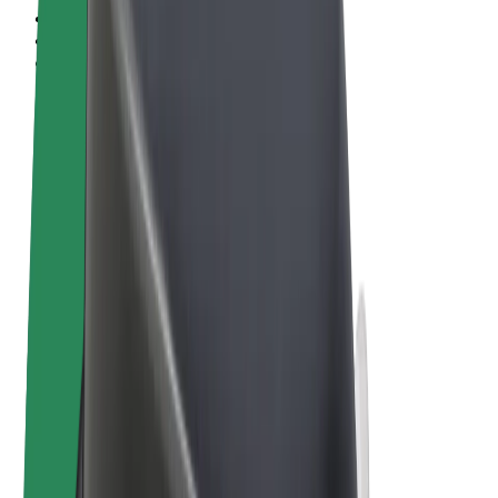
Termos & Condições
Privacidade
Cookies
© 2026 Bolt Technology OÜ
Produtos
Viagens
Trotinetes
Bolt Market
Bolt Food
Bolt Drive
Bolt for Business