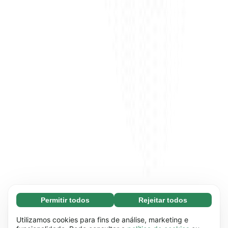
Permitir todos
Rejeitar todos
Essenciais (65)
Os cookies essenciais facilitam a navegação no
Saber mais
Utilizamos cookies para fins de análise, marketing e