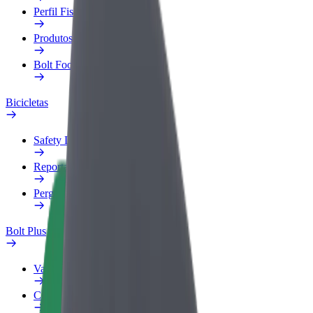
Perfil Fiscal
Produtos
Bolt Food para empresas
Bicicletas
Safety Lab
Reportar problema
Perguntas Frequentes
Bolt Plus
Vantagens
Como subscrever