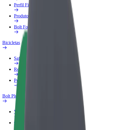
Perfil Fiscal
Produtos
Bolt Food para empresas
Bicicletas
Safety Lab
Reportar problema
Perguntas Frequentes
Bolt Plus
Vantagens
Como subscrever