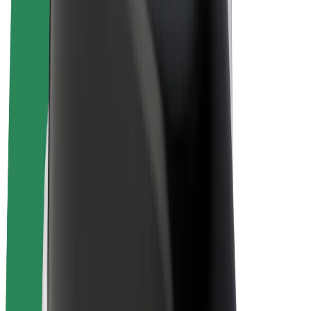
Bicicletas
Bolt Plus
Ganhe com a Bolt
Motoristas
Ganhos de motorista
Estafetas
Ganhos de estafeta
Comerciantes Bolt Food
Frotas
Franchises
Empresa
Carreiras