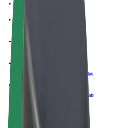
FAQ
Torne-se motorista
Ganhe dinheiro quando quiser
Registe a sua frota de estafetas
Ganhe dinheiro a entregar refeições
Adicione um restaurante ou loja
Chegue a mais clientes e aumente as vendas
Registe-se como gestor de frota
Adicione a sua frota à Bolt para ganhar mais
Bolt for Business
Produtos da Bolt ajustados à sua empresa