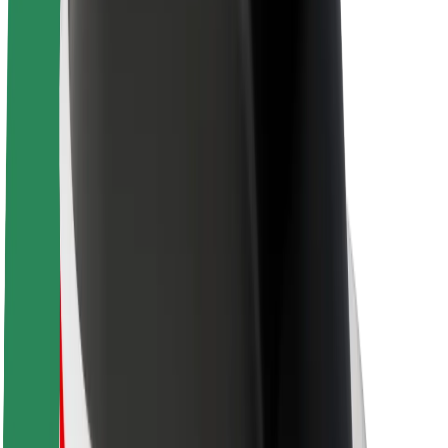
Sobre a Bolt
Sustentabilidade na Bolt
Projeto Zero
Blog
Sala de imprensa
Diretrizes da marca
Missão
Relações com investidores
Liderança
Marca
Imprensa
Fundo Urbano
Segurança