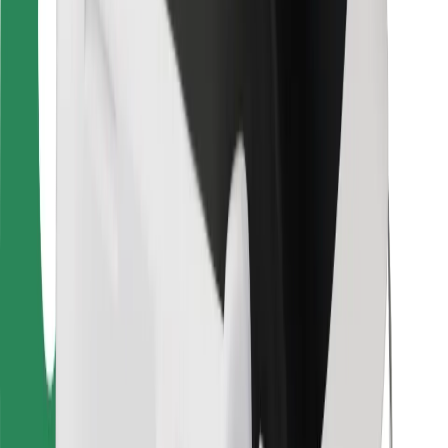
Para estafetas
Bolt Food
Para gestores de frota
Para restaurantes
Bolt for Business
Outros
Fornecedores
Termos & Condições
Cookies
Segurança
Uma viagem em poucos minutos!
Instalar app da Bolt