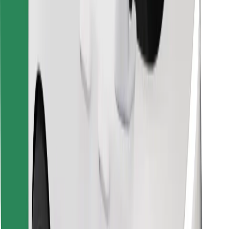
Encontra o teu prato favorito!
Instalar app da Bolt Food