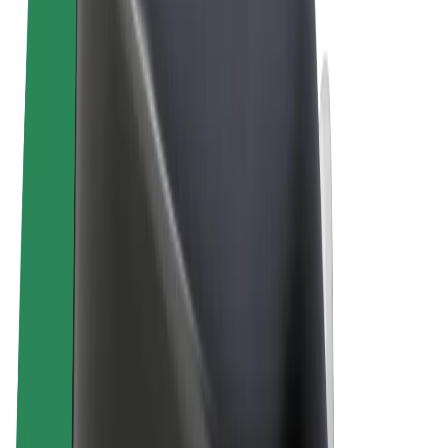
Termos & Condições
Privacidade
Cookies
© 2026 Bolt Technology OÜ
Produtos
Viagens
Trotinetes
Bolt Market
Bolt Food
Bolt Drive
Bolt for Business