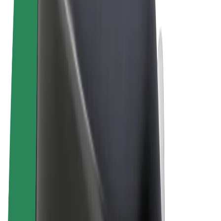
Termos & Condições
Privacidade
Cookies
© 2026 Bolt Technology OÜ
Produtos
Viagens
Trotinetes
Bolt Market
Bolt Food
Bolt Drive
Bolt for Business