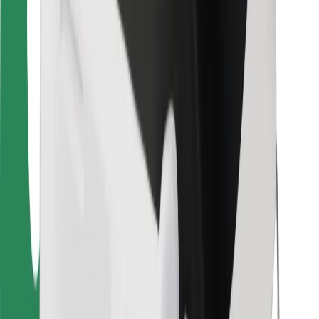
Para estafetas
Bolt Food
Para gestores de frota
Para restaurantes
Bolt for Business
Outros
Fornecedores
Termos & Condições
Cookies
Segurança
Uma viagem em poucos minutos!
Instalar app da Bolt