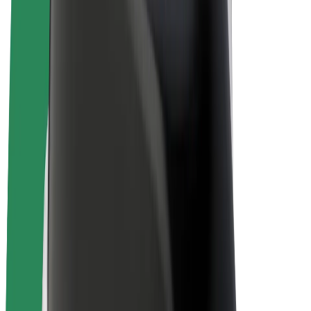
Bicicletas
Bolt Plus
Ganhe com a Bolt
Motoristas
Ganhos de motorista
Estafetas
Ganhos de estafeta
Comerciantes Bolt Food
Frotas
Franchises
Empresa
Carreiras