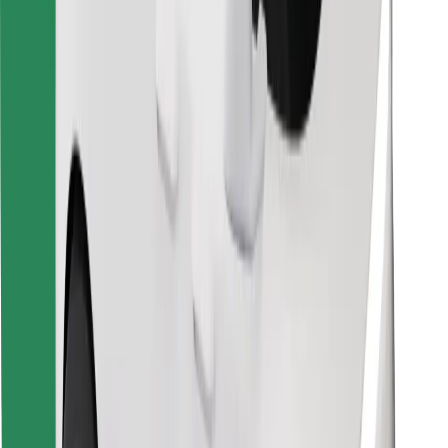
Encontra o teu prato favorito!
Instalar app da Bolt Food