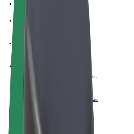
FAQ
Torne-se motorista
Ganhe dinheiro quando quiser
Registe a sua frota de estafetas
Ganhe dinheiro a entregar refeições
Adicione um restaurante ou loja
Chegue a mais clientes e aumente as vendas
Registe-se como gestor de frota
Adicione a sua frota à Bolt para ganhar mais
Bolt for Business
Produtos da Bolt ajustados à sua empresa