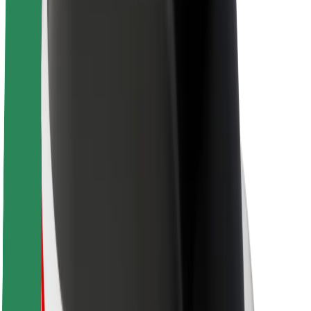
Sobre a Bolt
Sustentabilidade na Bolt
Projeto Zero
Blog
Sala de imprensa
Diretrizes da marca
Missão
Relações com investidores
Liderança
Marca
Imprensa
Fundo Urbano
Segurança