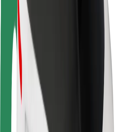
Segurança dos passageiros
Segurança dos motoristas
Segurança das trotinetes
Safety Lab
Cidades
Localizações
Soluções para as cidades
Aeroportos
Estações de carregamento da Bolt
Ajuda
Para passageiros
Para motoristas