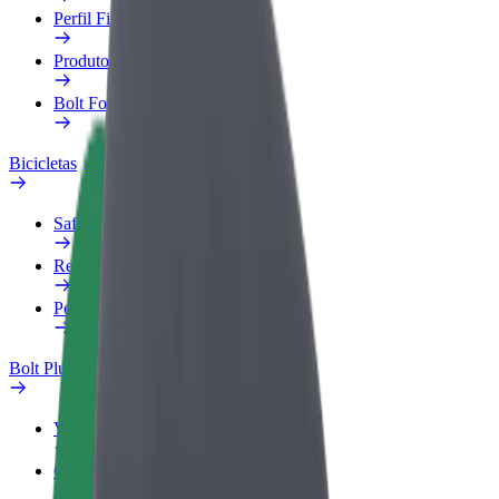
Perfil Fiscal
Produtos
Bolt Food para empresas
Bicicletas
Safety Lab
Reportar problema
Perguntas Frequentes
Bolt Plus
Vantagens
Como subscrever