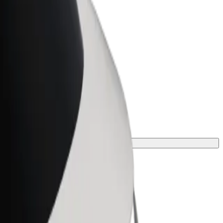
Bolt for Business
ar
Produtos da Bolt ajustados à sua
empresa
a viagem.