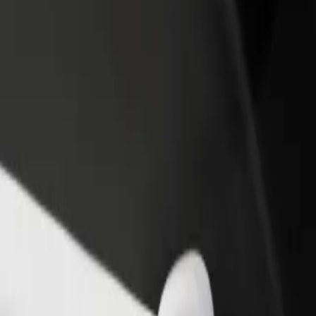
one um restaurante ou loja
Registe-se como gestor de frota
e a mais clientes e aumente as
Adicione a sua frota à Bolt para ganh
as
mais
Explora os nossos serviços e descobre a solução mais adequada à tu
Instalar app