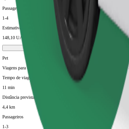
Passageiros
1-4
Estimativa de preço
148,10 UAH
Pet
Viagens para ti e para o teu animal de estimação. Os cães têm de usa
Tempo de viagem previsto
11 min
Distância prevista
4,4 km
Passageiros
1-3