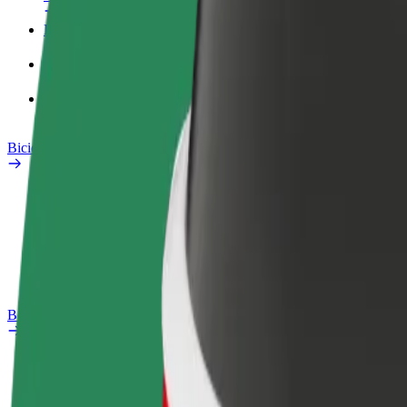
Perfil Fiscal
Produtos
Bolt Food para empresas
Bicicletas
Safety Lab
Reportar problema
Perguntas Frequentes
Bolt Plus
Vantagens
Como subscrever