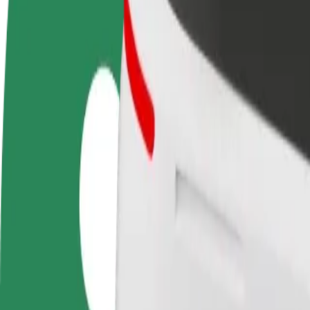
FAQ
Torne-se motorista
Registe a sua frota de estafetas
Adici
Ganhe dinheiro quando
Ganhe dinheiro a entregar
Chegu
quiser
refeições
vend
Como ir de Гравітон a ТЦ Депот
À procura da melhor forma de fazer o percurso Гравітон—ТЦ Депот? 
De
Гравітон
Para
ТЦ Депот
Conveniência e conforto a poucos cliques de distância!
Bolt