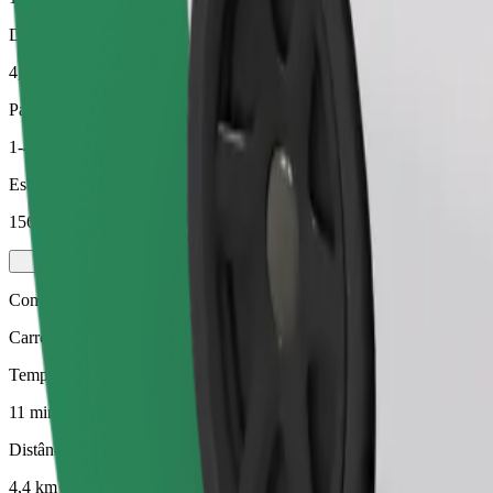
Distância prevista
4,4 km
Passageiros
1-4
Estimativa de preço
156,70 UAH
Comfort
Carros maiores com mais arrumação e espaço para pernas
Tempo de viagem previsto
11 min
Distância prevista
4,4 km