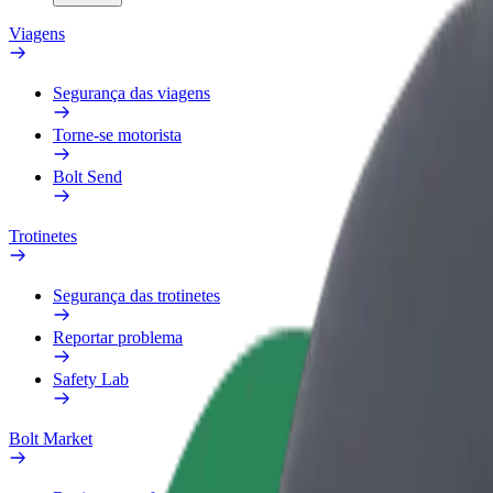
Viagens
Segurança das viagens
Torne-se motorista
Bolt Send
Trotinetes
Segurança das trotinetes
Reportar problema
Safety Lab
Bolt Market