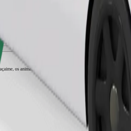
Pedir viagem
r açaime, os animais pequenos precisam de transportadora e os bancos tê