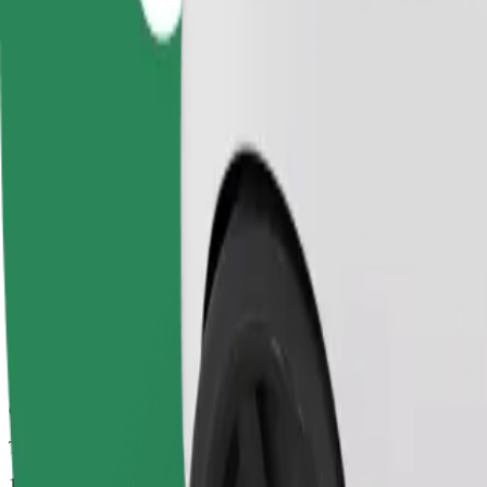
Viagens confiáveis em carros médios do dia a dia.
Tempo de viagem previsto
11 min
Distância prevista
4,4 km
Passageiros
1-4
Estimativa de preço
141,00 UAH
Business
Carros maiores com mais arrumação e espaço para pernas
Tempo de viagem previsto
11 min