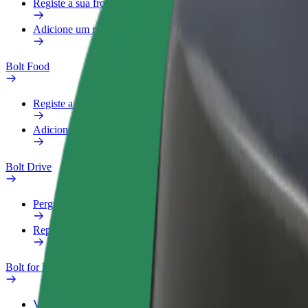
Registe a sua frota
Adicione um restaurante ou loja
Bolt Food
Registe a sua frota
Adicione um restaurante ou loja
Bolt Drive
Perguntas Frequentes
Reportar um veículo
Bolt for Business
Vantagens