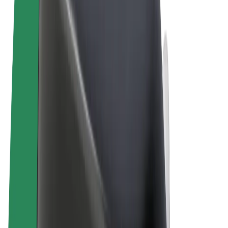
Termos & Condições
Privacidade
Cookies
© 2026 Bolt Technology OÜ
Produtos
Viagens
Trotinetes
Bolt Market
Bolt Food
Bolt Drive
Bolt for Business