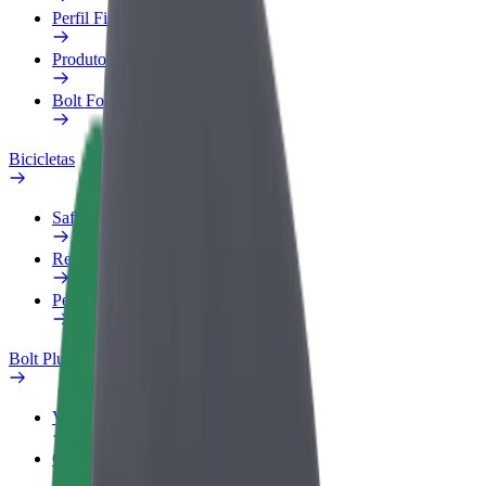
Perfil Fiscal
Produtos
Bolt Food para empresas
Bicicletas
Safety Lab
Reportar problema
Perguntas Frequentes
Bolt Plus
Vantagens
Como subscrever