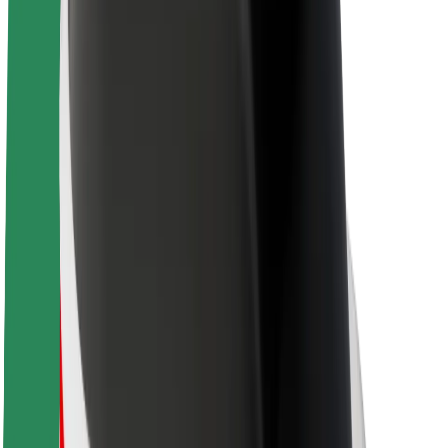
Sobre a Bolt
Sustentabilidade na Bolt
Projeto Zero
Blog
Sala de imprensa
Diretrizes da marca
Missão
Relações com investidores
Liderança
Marca
Imprensa
Fundo Urbano
Segurança