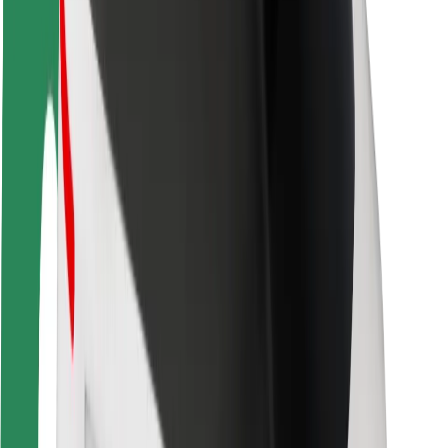
Segurança dos passageiros
Segurança dos motoristas
Segurança das trotinetes
Safety Lab
Cidades
Localizações
Soluções para as cidades
Aeroportos
Estações de carregamento da Bolt
Ajuda
Para passageiros
Para motoristas