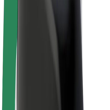
Bicicletas
Bolt Plus
Ganhe com a Bolt
Motoristas
Ganhos de motorista
Estafetas
Ganhos de estafeta
Comerciantes Bolt Food
Frotas
Franchises
Empresa
Carreiras