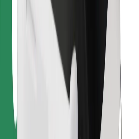
Para estafetas
Bolt Food
Para gestores de frota
Para restaurantes
Bolt for Business
Outros
Fornecedores
Termos & Condições
Cookies
Segurança
Uma viagem em poucos minutos!
Instalar app da Bolt