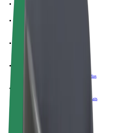
FAQ
Torne-se motorista
Ganhe dinheiro quando quiser
Registe a sua frota de estafetas
Ganhe dinheiro a entregar refeições
Adicione um restaurante ou loja
Chegue a mais clientes e aumente as vendas
Registe-se como gestor de frota
Adicione a sua frota à Bolt para ganhar mais
Bolt for Business
Produtos da Bolt ajustados à sua empresa