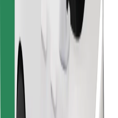
Encontra o teu prato favorito!
Instalar app da Bolt Food