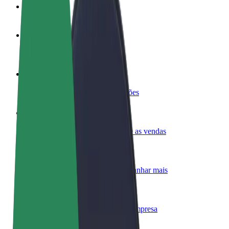
FAQ
Torne-se motorista
Ganhe dinheiro quando quiser
Registe a sua frota de estafetas
Ganhe dinheiro a entregar refeições
Adicione um restaurante ou loja
Chegue a mais clientes e aumente as vendas
Registe-se como gestor de frota
Adicione a sua frota à Bolt para ganhar mais
Bolt for Business
Produtos da Bolt ajustados à sua empresa