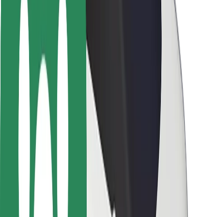
Segurança dos passageiros
Segurança dos motoristas
Segurança das trotinetes
Safety Lab
Cidades
Localizações
Soluções para as cidades
Aeroportos
Estações de carregamento da Bolt
Ajuda
Para passageiros
Para motoristas