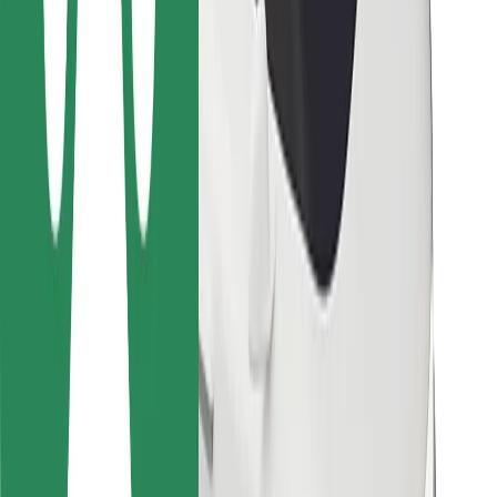
Para estafetas
Bolt Food
Para gestores de frota
Para restaurantes
Bolt for Business
Outros
Fornecedores
Termos & Condições
Cookies
Segurança
Uma viagem em poucos minutos!
Instalar app da Bolt