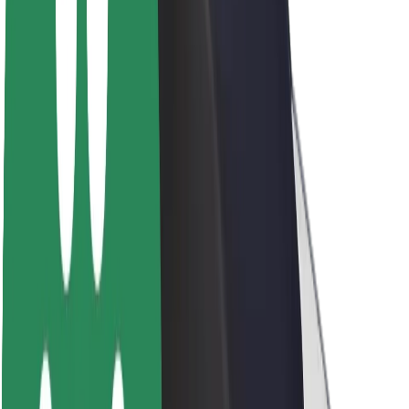
Sobre a Bolt
Sustentabilidade na Bolt
Projeto Zero
Blog
Sala de imprensa
Diretrizes da marca
Missão
Relações com investidores
Liderança
Marca
Imprensa
Fundo Urbano
Segurança