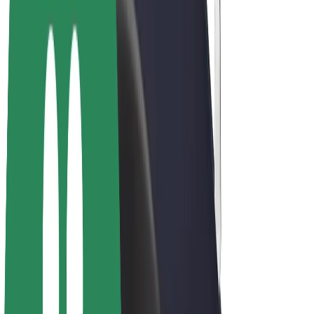
Bicicletas
Bolt Plus
Ganhe com a Bolt
Motoristas
Ganhos de motorista
Estafetas
Ganhos de estafeta
Comerciantes Bolt Food
Frotas
Franchises
Empresa
Carreiras