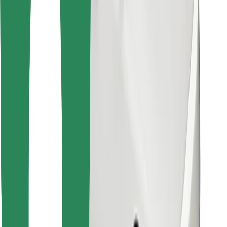
Encontra o teu prato favorito!
Instalar app da Bolt Food