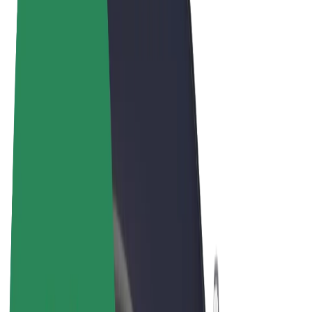
Termos & Condições
Privacidade
Cookies
© 2026 Bolt Technology OÜ
Produtos
Viagens
Trotinetes
Bolt Market
Bolt Food
Bolt Drive
Bolt for Business