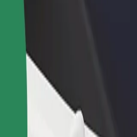
one um restaurante ou loja
Registe-se como gestor de frota
e a mais clientes e aumente as
Adicione a sua frota à Bolt para ganh
as
mais
i
zna—Plac Wolności? Explora os nossos serviços e descobre a solução
Instalar app