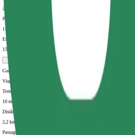
2,2 km
Passageiros
1-4
Estimativa de preço
15,70 PLN
Gama Elétrica
Viagens eficientes em veículos híbridos e elétricos
Tempo de viagem previsto
10 min
Distância prevista
2,2 km
Passageiros