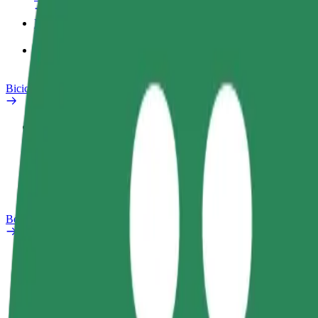
Produtos
Bolt Food para empresas
Bicicletas
Safety Lab
Reportar problema
Perguntas Frequentes
Bolt Plus
Vantagens
Como subscrever
FAQ