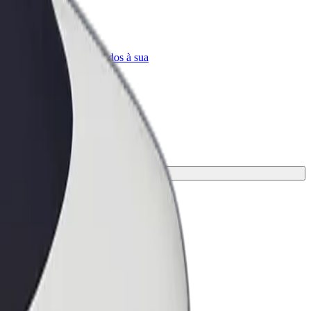
Bolt for Business
ar
Produtos da Bolt ajustados à sua
empresa
 mais adequada à tua viagem.