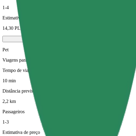
1-4
Estimativa de preço
14,30 PLN
Pet
Viagens para ti e para o teu animal de estimação. Os cães têm de usa
Tempo de viagem previsto
10 min
Distância prevista
2,2 km
Passageiros
1-3
Estimativa de preço