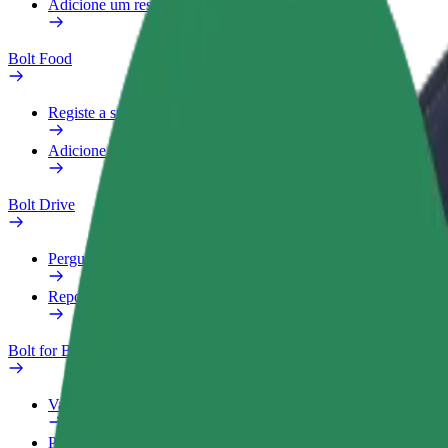
Adicione um restaurante ou loja
Bolt Food
Registe a sua frota
Adicione um restaurante ou loja
Bolt Drive
Perguntas Frequentes
Reportar um veículo
Bolt for Business
Vantagens
Perfil Fiscal