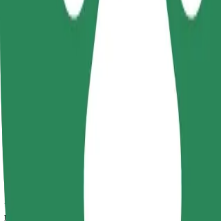
10 min
Distância prevista
2,2 km
Passageiros
1-4
Estimativa de preço
-5,20 PLN
Comfort
Carros maiores com mais arrumação e espaço para pernas
Tempo de viagem previsto
10 min
Distância prevista