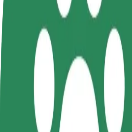
Torne-se motorista
Registe a sua frota de estafetas
Adici
Ganhe dinheiro quando
Ganhe dinheiro a entregar
Chegu
quiser
refeições
vend
Como ir de Dworzec Łódź Fabryczna a Plac Wolnośc
À procura da melhor forma de fazer o percurso Dworzec Łódź Fabryc
De
Dworzec Łódź Fabryczna
Para
Plac Wolności
Conveniência e conforto a poucos cliques de distância!
Bolt
Viagens confiáveis em carros médios do dia a dia.
Tempo de viagem previsto