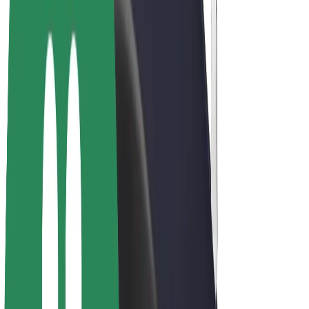
Bicicletas
Bolt Plus
Ganhe com a Bolt
Motoristas
Ganhos de motorista
Estafetas
Ganhos de estafeta
Comerciantes Bolt Food
Frotas
Franchises
Empresa
Carreiras