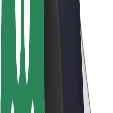
Sobre a Bolt
Sustentabilidade na Bolt
Projeto Zero
Blog
Sala de imprensa
Diretrizes da marca
Missão
Relações com investidores
Liderança
Marca
Imprensa
Fundo Urbano
Segurança