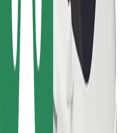
Para estafetas
Bolt Food
Para gestores de frota
Para restaurantes
Bolt for Business
Outros
Fornecedores
Termos & Condições
Cookies
Segurança
Uma viagem em poucos minutos!
Instalar app da Bolt