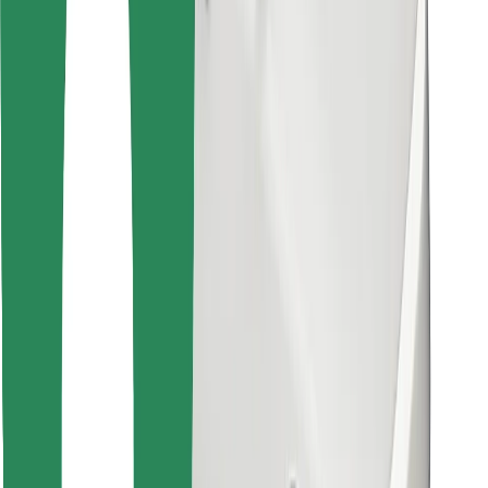
Encontra o teu prato favorito!
Instalar app da Bolt Food