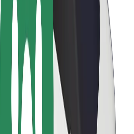
Segurança dos passageiros
Segurança dos motoristas
Segurança das trotinetes
Safety Lab
Cidades
Localizações
Soluções para as cidades
Aeroportos
Estações de carregamento da Bolt
Ajuda
Para passageiros
Para motoristas