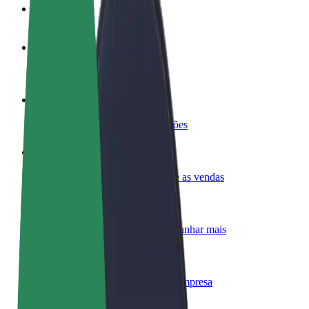
FAQ
Torne-se motorista
Ganhe dinheiro quando quiser
Registe a sua frota de estafetas
Ganhe dinheiro a entregar refeições
Adicione um restaurante ou loja
Chegue a mais clientes e aumente as vendas
Registe-se como gestor de frota
Adicione a sua frota à Bolt para ganhar mais
Bolt for Business
Produtos da Bolt ajustados à sua empresa