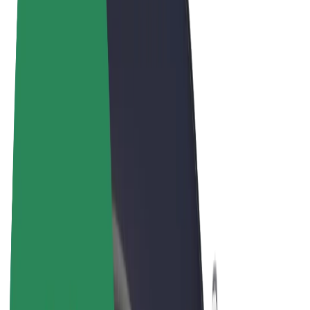
Termos & Condições
Privacidade
Cookies
© 2026 Bolt Technology OÜ
Produtos
Viagens
Trotinetes
Bolt Market
Bolt Food
Bolt Drive
Bolt for Business