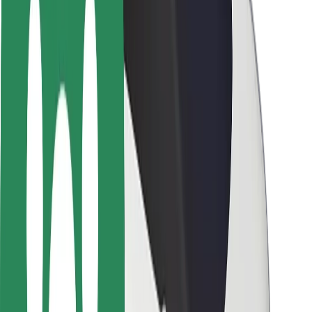
Segurança dos passageiros
Segurança dos motoristas
Segurança das trotinetes
Safety Lab
Cidades
Localizações
Soluções para as cidades
Aeroportos
Estações de carregamento da Bolt
Ajuda
Para passageiros
Para motoristas