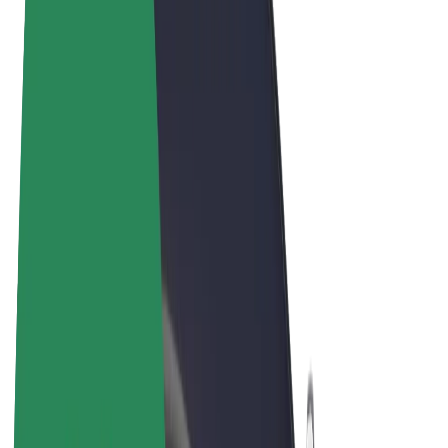
Termos & Condições
Privacidade
Cookies
© 2026 Bolt Technology OÜ
Produtos
Viagens
Trotinetes
Bolt Market
Bolt Food
Bolt Drive
Bolt for Business