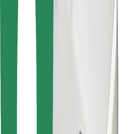
Encontra o teu prato favorito!
Instalar app da Bolt Food