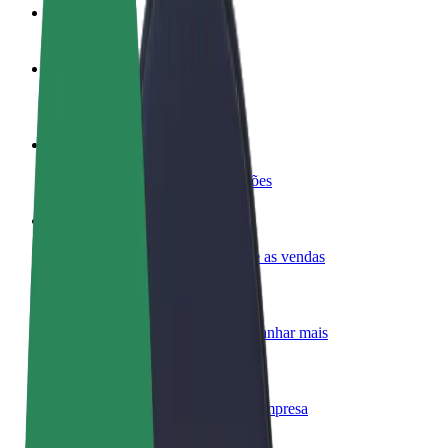
FAQ
Torne-se motorista
Ganhe dinheiro quando quiser
Registe a sua frota de estafetas
Ganhe dinheiro a entregar refeições
Adicione um restaurante ou loja
Chegue a mais clientes e aumente as vendas
Registe-se como gestor de frota
Adicione a sua frota à Bolt para ganhar mais
Bolt for Business
Produtos da Bolt ajustados à sua empresa