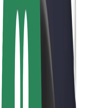
Bicicletas
Bolt Plus
Ganhe com a Bolt
Motoristas
Ganhos de motorista
Estafetas
Ganhos de estafeta
Comerciantes Bolt Food
Frotas
Franchises
Empresa
Carreiras