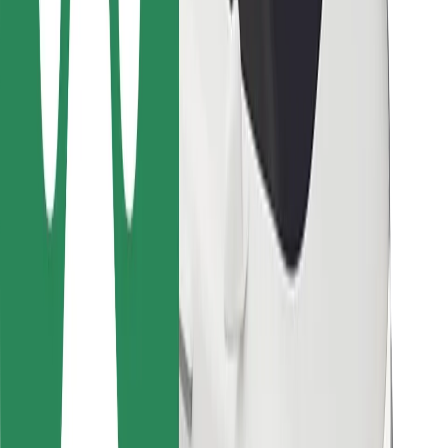
Para estafetas
Bolt Food
Para gestores de frota
Para restaurantes
Bolt for Business
Outros
Fornecedores
Termos & Condições
Cookies
Segurança
Uma viagem em poucos minutos!
Instalar app da Bolt