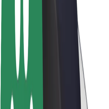
Sobre a Bolt
Sustentabilidade na Bolt
Projeto Zero
Blog
Sala de imprensa
Diretrizes da marca
Missão
Relações com investidores
Liderança
Marca
Imprensa
Fundo Urbano
Segurança