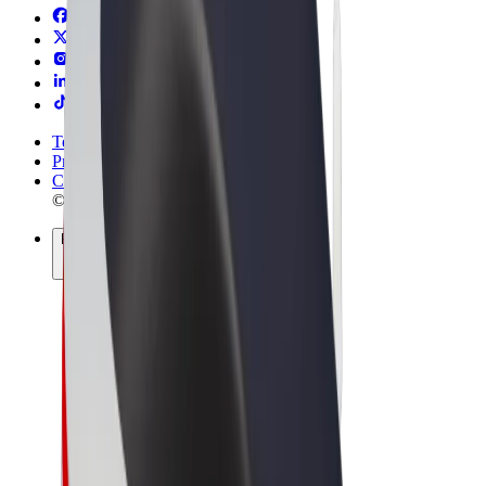
Termos & Condições
Privacidade
Cookies
© 2026 Bolt Technology OÜ
Produtos
Viagens
Trotinetes
Bolt Market
Bolt Food
Bolt Drive
Bolt for Business