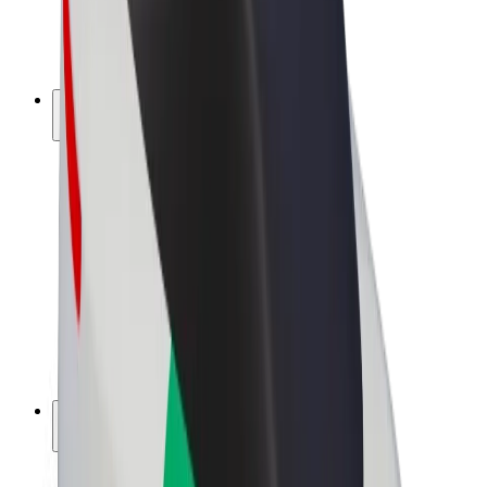
Bicicletas
Bolt Plus
Ganhe com a Bolt
Motoristas
Ganhos de motorista
Estafetas
Ganhos de estafeta
Comerciantes Bolt Food
Frotas
Franchises
Empresa
Carreiras