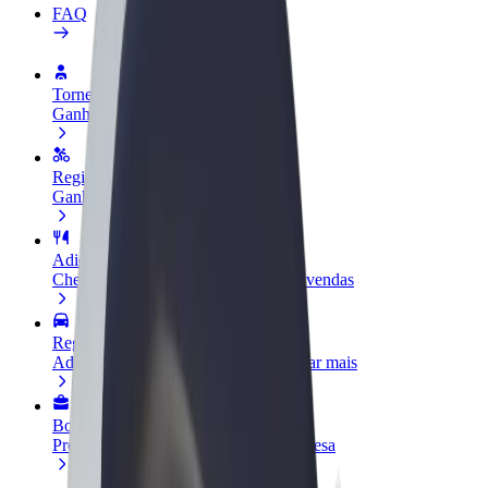
FAQ
Torne-se motorista
Ganhe dinheiro quando quiser
Registe a sua frota de estafetas
Ganhe dinheiro a entregar refeições
Adicione um restaurante ou loja
Chegue a mais clientes e aumente as vendas
Registe-se como gestor de frota
Adicione a sua frota à Bolt para ganhar mais
Bolt for Business
Produtos da Bolt ajustados à sua empresa