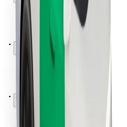
Segurança dos passageiros
Segurança dos motoristas
Segurança das trotinetes
Safety Lab
Cidades
Localizações
Soluções para as cidades
Aeroportos
Estações de carregamento da Bolt
Ajuda
Para passageiros
Para motoristas