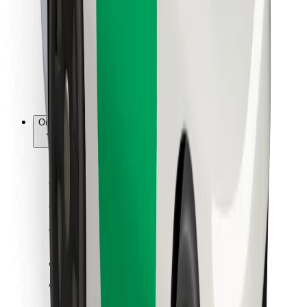
Para estafetas
Bolt Food
Para gestores de frota
Para restaurantes
Bolt for Business
Outros
Fornecedores
Termos & Condições
Cookies
Segurança
Uma viagem em poucos minutos!
Instalar app da Bolt