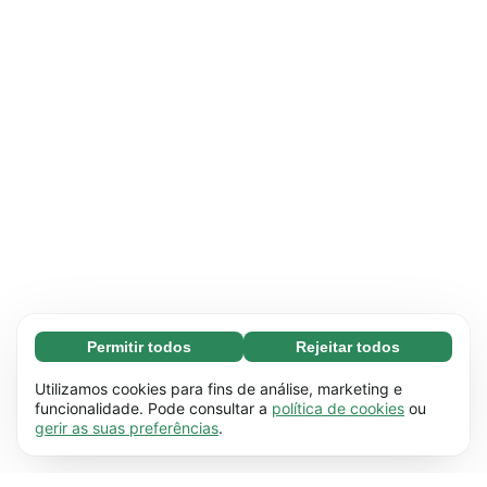
Permitir todos
Rejeitar todos
Essenciais (65)
Os cookies essenciais facilitam a navegação no
Saber mais
Utilizamos cookies para fins de análise, marketing e
site através da ativação de funções básicas,
funcionalidade. Pode consultar a
política de cookies
ou
gerir as suas preferências
.
como a navegação na página, por exemplo. O
Preferenciais (17)
site não funciona devidamente sem estes
Os cookies preferenciais permitem que o site
Saber mais
cookies.
Saiba mais