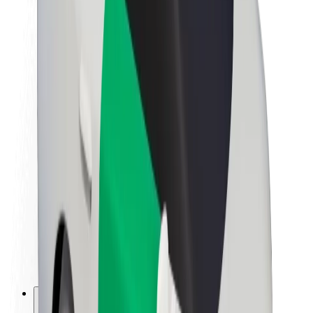
Sobre a Bolt
Sustentabilidade na Bolt
Projeto Zero
Blog
Sala de imprensa
Diretrizes da marca
Missão
Relações com investidores
Liderança
Marca
Imprensa
Fundo Urbano
Segurança