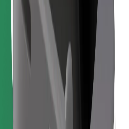
Encontra o teu prato favorito!
Instalar app da Bolt Food