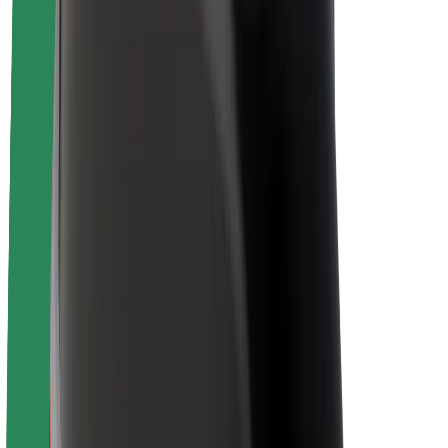
Sobre a Bolt
Sustentabilidade na Bolt
Projeto Zero
Blog
Sala de imprensa
Diretrizes da marca
Missão
Relações com investidores
Liderança
Marca
Imprensa
Fundo Urbano
Segurança