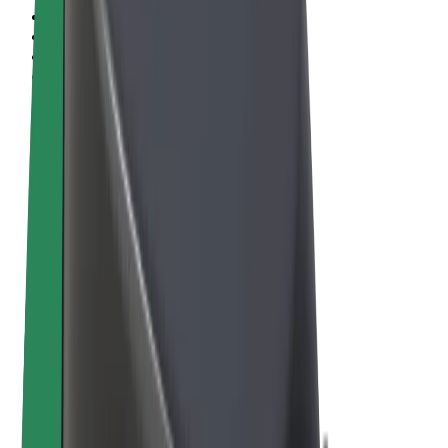
Termos & Condições
Privacidade
Cookies
© 2026 Bolt Technology OÜ
Produtos
Viagens
Trotinetes
Bolt Market
Bolt Food
Bolt Drive
Bolt for Business