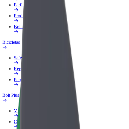
Perfil Fiscal
Produtos
Bolt Food para empresas
Bicicletas
Safety Lab
Reportar problema
Perguntas Frequentes
Bolt Plus
Vantagens
Como subscrever