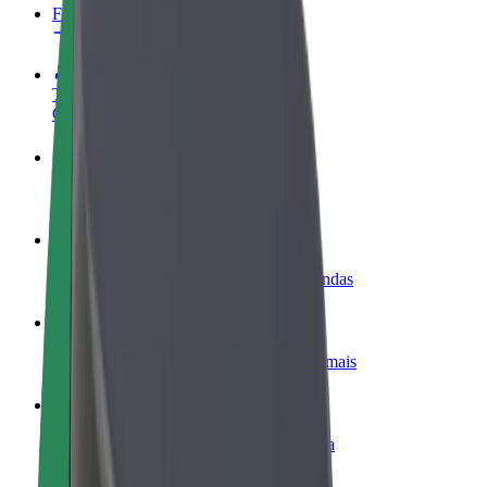
FAQ
Torne-se motorista
Ganhe dinheiro quando quiser
Registe a sua frota de estafetas
Ganhe dinheiro a entregar refeições
Adicione um restaurante ou loja
Chegue a mais clientes e aumente as vendas
Registe-se como gestor de frota
Adicione a sua frota à Bolt para ganhar mais
Bolt for Business
Produtos da Bolt ajustados à sua empresa