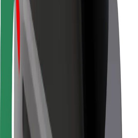
Para estafetas
Bolt Food
Para gestores de frota
Para restaurantes
Bolt for Business
Outros
Fornecedores
Termos & Condições
Cookies
Segurança
Uma viagem em poucos minutos!
Instalar app da Bolt