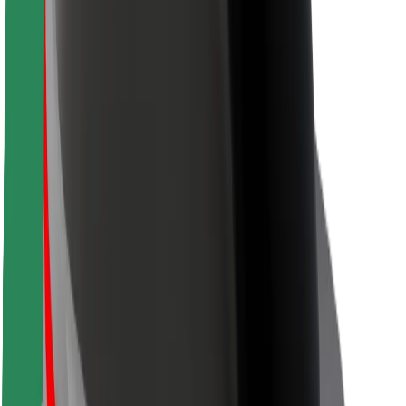
Segurança dos passageiros
Segurança dos motoristas
Segurança das trotinetes
Safety Lab
Cidades
Localizações
Soluções para as cidades
Aeroportos
Estações de carregamento da Bolt
Ajuda
Para passageiros
Para motoristas