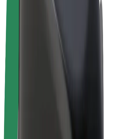
Bicicletas
Bolt Plus
Ganhe com a Bolt
Motoristas
Ganhos de motorista
Estafetas
Ganhos de estafeta
Comerciantes Bolt Food
Frotas
Franchises
Empresa
Carreiras