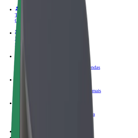
Torne-se motorista
Ganhe dinheiro quando quiser
Registe a sua frota de estafetas
Ganhe dinheiro a entregar refeições
Adicione um restaurante ou loja
Chegue a mais clientes e aumente as vendas
Registe-se como gestor de frota
Adicione a sua frota à Bolt para ganhar mais
Bolt for Business
Produtos da Bolt ajustados à sua empresa