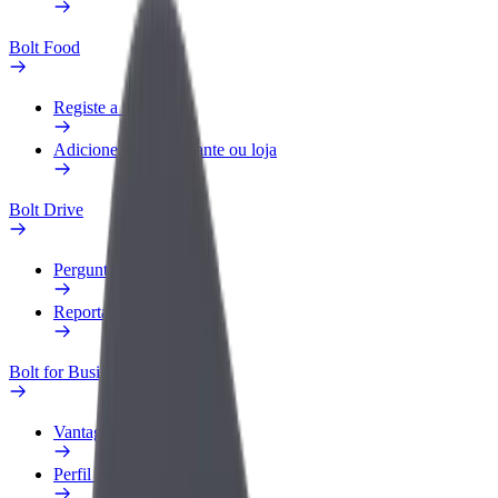
Bolt Food
Registe a sua frota
Adicione um restaurante ou loja
Bolt Drive
Perguntas Frequentes
Reportar um veículo
Bolt for Business
Vantagens
Perfil Fiscal