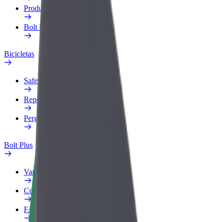
Produtos
Bolt Food para empresas
Bicicletas
Safety Lab
Reportar problema
Perguntas Frequentes
Bolt Plus
Vantagens
Como subscrever
FAQ