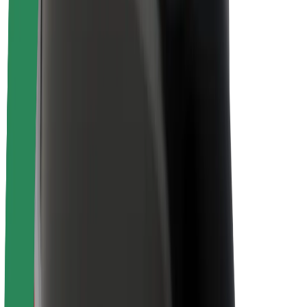
Sustentabilidade na Bolt
Projeto Zero
Blog
Sala de imprensa
Diretrizes da marca
Missão
Relações com investidores
Liderança
Marca
Imprensa
Fundo Urbano
Segurança
Segurança dos passageiros