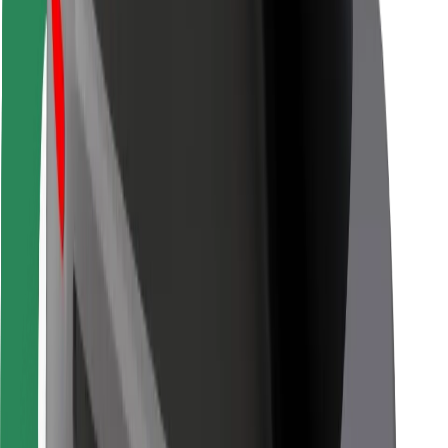
Bolt Food
Para gestores de frota
Para restaurantes
Bolt for Business
Outros
Fornecedores
Termos & Condições
Cookies
Segurança
Uma viagem em poucos minutos!
Instalar app da Bolt
Encontra o teu prato favorito!