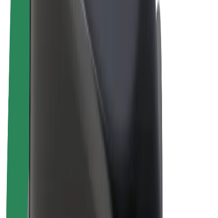
Bolt Plus
Ganhe com a Bolt
Motoristas
Ganhos de motorista
Estafetas
Ganhos de estafeta
Comerciantes Bolt Food
Frotas
Franchises
Empresa
Carreiras
Sobre a Bolt