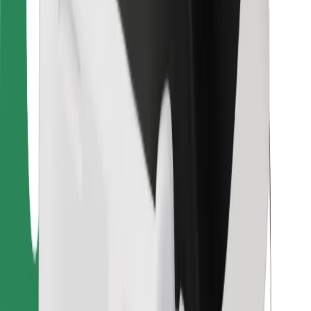
Bolt Food
Para gestores de frota
Para restaurantes
Bolt for Business
Outros
Fornecedores
Termos & Condições
Cookies
Segurança
Uma viagem em poucos minutos!
Instalar app da Bolt
Encontra o teu prato favorito!