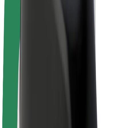
Bolt Plus
Ganhe com a Bolt
Motoristas
Ganhos de motorista
Estafetas
Ganhos de estafeta
Comerciantes Bolt Food
Frotas
Franchises
Empresa
Carreiras
Sobre a Bolt