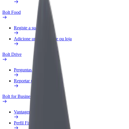
Bolt Food
Registe a sua frota
Adicione um restaurante ou loja
Bolt Drive
Perguntas Frequentes
Reportar um veículo
Bolt for Business
Vantagens
Perfil Fiscal