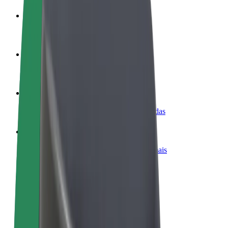
Torne-se motorista
Ganhe dinheiro quando quiser
Registe a sua frota de estafetas
Ganhe dinheiro a entregar refeições
Adicione um restaurante ou loja
Chegue a mais clientes e aumente as vendas
Registe-se como gestor de frota
Adicione a sua frota à Bolt para ganhar mais
Bolt for Business
Produtos da Bolt ajustados à sua empresa