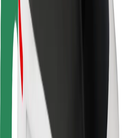
Segurança dos motoristas
Segurança das trotinetes
Safety Lab
Cidades
Localizações
Soluções para as cidades
Aeroportos
Estações de carregamento da Bolt
Ajuda
Para passageiros
Para motoristas
Para estafetas