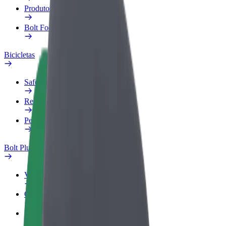
Produtos
Bolt Food para empresas
Bicicletas
Safety Lab
Reportar problema
Perguntas Frequentes
Bolt Plus
Vantagens
Como subscrever
FAQ