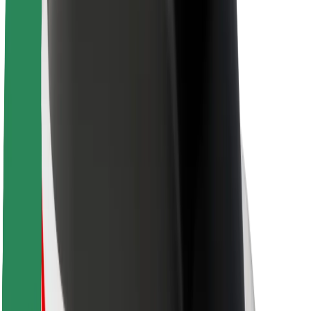
Sustentabilidade na Bolt
Projeto Zero
Blog
Sala de imprensa
Diretrizes da marca
Missão
Relações com investidores
Liderança
Marca
Imprensa
Fundo Urbano
Segurança
Segurança dos passageiros