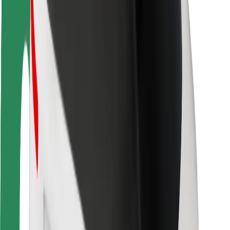
Segurança dos passageiros
Segurança dos motoristas
Segurança das trotinetes
Safety Lab
Cidades
Localizações
Soluções para as cidades
Aeroportos
Estações de carregamento da Bolt
Ajuda
Para passageiros
Para motoristas