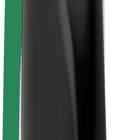
Bicicletas
Bolt Plus
Ganhe com a Bolt
Motoristas
Ganhos de motorista
Estafetas
Ganhos de estafeta
Comerciantes Bolt Food
Frotas
Franchises
Empresa
Carreiras