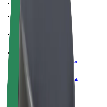
FAQ
Torne-se motorista
Ganhe dinheiro quando quiser
Registe a sua frota de estafetas
Ganhe dinheiro a entregar refeições
Adicione um restaurante ou loja
Chegue a mais clientes e aumente as vendas
Registe-se como gestor de frota
Adicione a sua frota à Bolt para ganhar mais
Bolt for Business
Produtos da Bolt ajustados à sua empresa