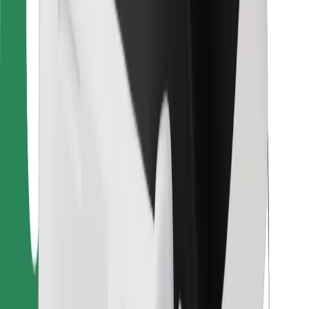
Para estafetas
Bolt Food
Para gestores de frota
Para restaurantes
Bolt for Business
Outros
Fornecedores
Termos & Condições
Cookies
Segurança
Uma viagem em poucos minutos!
Instalar app da Bolt