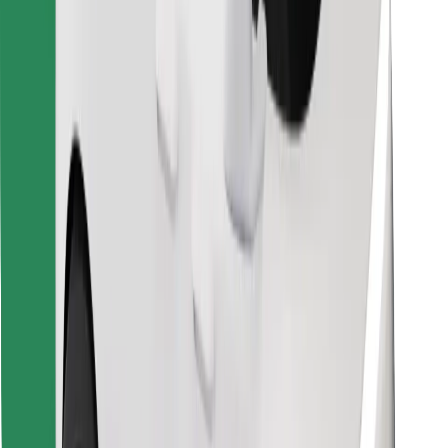
Encontra o teu prato favorito!
Instalar app da Bolt Food