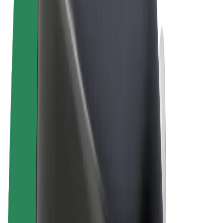
Termos & Condições
Privacidade
Cookies
© 2026 Bolt Technology OÜ
Produtos
Viagens
Trotinetes
Bolt Market
Bolt Food
Bolt Drive
Bolt for Business