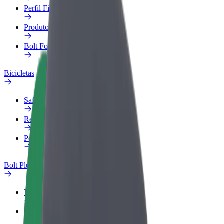
Perfil Fiscal
Produtos
Bolt Food para empresas
Bicicletas
Safety Lab
Reportar problema
Perguntas Frequentes
Bolt Plus
Vantagens
Como subscrever