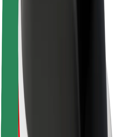
Sobre a Bolt
Sustentabilidade na Bolt
Projeto Zero
Blog
Sala de imprensa
Diretrizes da marca
Missão
Relações com investidores
Liderança
Marca
Imprensa
Fundo Urbano
Segurança