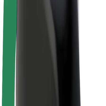
Bicicletas
Bolt Plus
Ganhe com a Bolt
Motoristas
Ganhos de motorista
Estafetas
Ganhos de estafeta
Comerciantes Bolt Food
Frotas
Franchises
Empresa
Carreiras