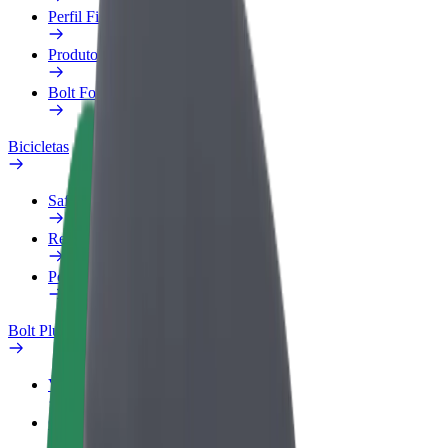
Perfil Fiscal
Produtos
Bolt Food para empresas
Bicicletas
Safety Lab
Reportar problema
Perguntas Frequentes
Bolt Plus
Vantagens
Como subscrever