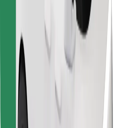
Encontra o teu prato favorito!
Instalar app da Bolt Food