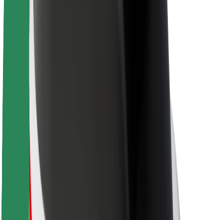
Sobre a Bolt
Sustentabilidade na Bolt
Projeto Zero
Blog
Sala de imprensa
Diretrizes da marca
Missão
Relações com investidores
Liderança
Marca
Imprensa
Fundo Urbano
Segurança