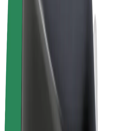
Termos & Condições
Privacidade
Cookies
© 2026 Bolt Technology OÜ
Produtos
Viagens
Trotinetes
Bolt Market
Bolt Food
Bolt Drive
Bolt for Business