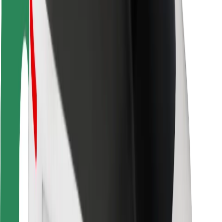
Segurança dos passageiros
Segurança dos motoristas
Segurança das trotinetes
Safety Lab
Cidades
Localizações
Soluções para as cidades
Aeroportos
Estações de carregamento da Bolt
Ajuda
Para passageiros
Para motoristas