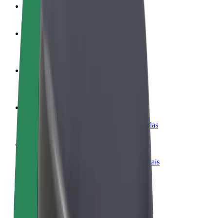
FAQ
Torne-se motorista
Ganhe dinheiro quando quiser
Registe a sua frota de estafetas
Ganhe dinheiro a entregar refeições
Adicione um restaurante ou loja
Chegue a mais clientes e aumente as vendas
Registe-se como gestor de frota
Adicione a sua frota à Bolt para ganhar mais
Bolt for Business
Produtos da Bolt ajustados à sua empresa