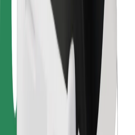
Para estafetas
Bolt Food
Para gestores de frota
Para restaurantes
Bolt for Business
Outros
Fornecedores
Termos & Condições
Cookies
Segurança
Uma viagem em poucos minutos!
Instalar app da Bolt