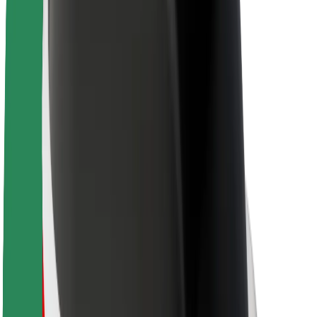
Sobre a Bolt
Sustentabilidade na Bolt
Projeto Zero
Blog
Sala de imprensa
Diretrizes da marca
Missão
Relações com investidores
Liderança
Marca
Imprensa
Fundo Urbano
Segurança