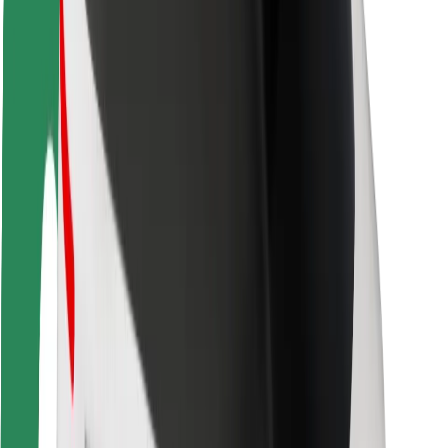
Segurança dos passageiros
Segurança dos motoristas
Segurança das trotinetes
Safety Lab
Cidades
Localizações
Soluções para as cidades
Aeroportos
Estações de carregamento da Bolt
Ajuda
Para passageiros
Para motoristas