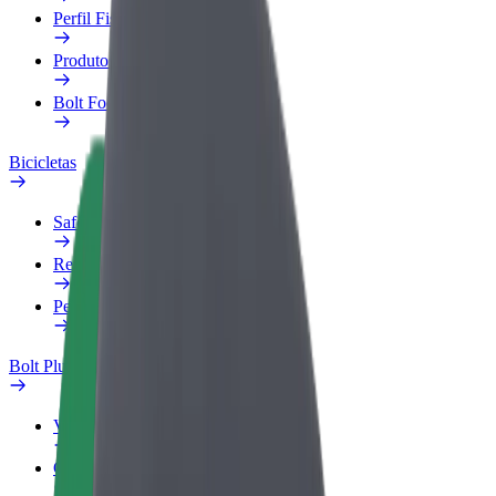
Perfil Fiscal
Produtos
Bolt Food para empresas
Bicicletas
Safety Lab
Reportar problema
Perguntas Frequentes
Bolt Plus
Vantagens
Como subscrever