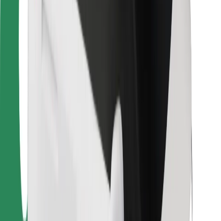
Para estafetas
Bolt Food
Para gestores de frota
Para restaurantes
Bolt for Business
Outros
Fornecedores
Termos & Condições
Cookies
Segurança
Uma viagem em poucos minutos!
Instalar app da Bolt