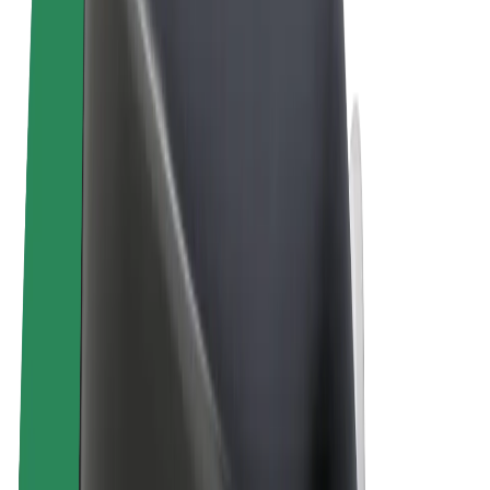
Termos & Condições
Privacidade
Cookies
© 2026 Bolt Technology OÜ
Produtos
Viagens
Trotinetes
Bolt Market
Bolt Food
Bolt Drive
Bolt for Business