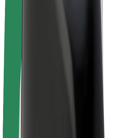
Bicicletas
Bolt Plus
Ganhe com a Bolt
Motoristas
Ganhos de motorista
Estafetas
Ganhos de estafeta
Comerciantes Bolt Food
Frotas
Franchises
Empresa
Carreiras