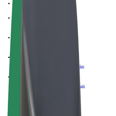
FAQ
Torne-se motorista
Ganhe dinheiro quando quiser
Registe a sua frota de estafetas
Ganhe dinheiro a entregar refeições
Adicione um restaurante ou loja
Chegue a mais clientes e aumente as vendas
Registe-se como gestor de frota
Adicione a sua frota à Bolt para ganhar mais
Bolt for Business
Produtos da Bolt ajustados à sua empresa