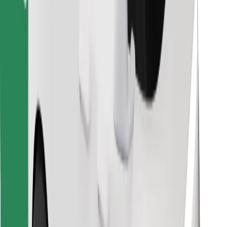
Encontra o teu prato favorito!
Instalar app da Bolt Food