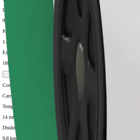
Distância prevista
9,8 km
Passageiros
1-3
Estimativa de preço
188,10 SEK
Comfort
Carros maiores com mais arrumação e espaço para pernas
Tempo de viagem previsto
14 min
Distância prevista
9,8 km