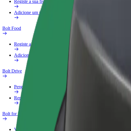
Registe a sua frota
Adicione um restaurante ou loja
Bolt Food
Registe a sua frota
Adicione um restaurante ou loja
Bolt Drive
Perguntas Frequentes
Reportar um veículo
Bolt for Business
Vantagens