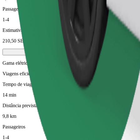
Passageiros
1-4
Estimativa de preço
210,50 SEK
Gama elétrica
Viagens eficientes em veículos totalmente elétricos
Tempo de viagem previsto
14 min
Distância prevista
9,8 km
Passageiros
1-4