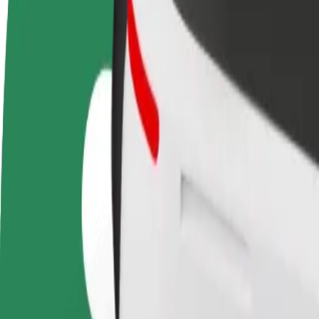
FAQ
Torne-se motorista
Registe a sua frota de estafetas
Adici
Ganhe dinheiro quando
Ganhe dinheiro a entregar
Chegu
quiser
refeições
vend
Como ir de Danderyds sjukhus a Stockholm Bromma
À procura da melhor forma de fazer o percurso Danderyds sjukhus—
De
Danderyds sjukhus
Para
Stockholm Bromma Airport (BMA)
Conveniência e conforto a poucos cliques de distância!
Bolt