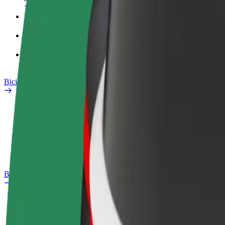
Perfil Fiscal
Produtos
Bolt Food para empresas
Bicicletas
Safety Lab
Reportar problema
Perguntas Frequentes
Bolt Plus
Vantagens
Como subscrever