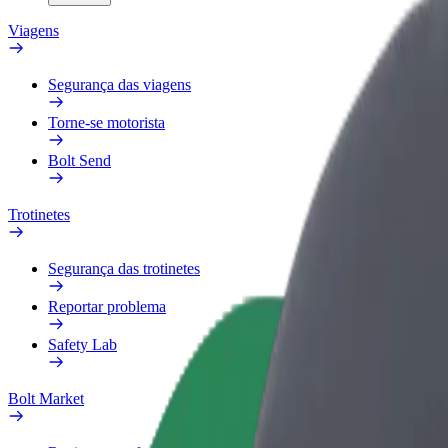
Viagens
Segurança das viagens
Torne-se motorista
Bolt Send
Trotinetes
Segurança das trotinetes
Reportar problema
Safety Lab
Bolt Market