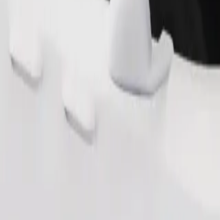
Pedir viagem
os 2 e os 6 anos (cerca de 10–30 kg). Contacta o motorista para saber o