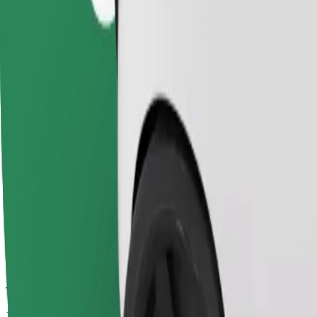
Viagens confiáveis em carros médios do dia a dia.
Tempo de viagem previsto
14 min
Distância prevista
9,8 km
Passageiros
1-4
Estimativa de preço
194,70 SEK
Cadeirinha
A cadeirinha com arnês garante uma viagem segura para crianças entre 
Tempo de viagem previsto
14 min