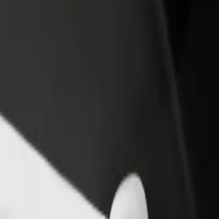
one um restaurante ou loja
Registe-se como gestor de frota
e a mais clientes e aumente as
Adicione a sua frota à Bolt para ganh
as
mais
 Airport (BMA)
Stockholm Bromma Airport (BMA)? Explora os nossos serviços e desco
Instalar app