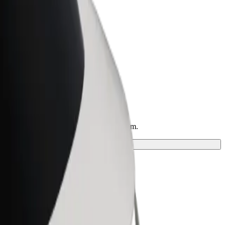
Bolt for Business
ar
Produtos da Bolt ajustados à sua
empresa
bre a solução mais adequada à tua viagem.