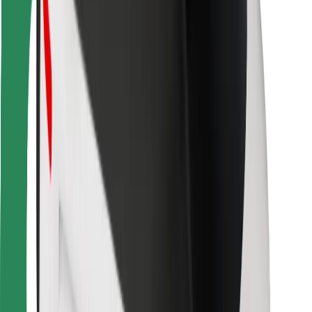
Para estafetas
Bolt Food
Para gestores de frota
Para restaurantes
Bolt for Business
Outros
Fornecedores
Termos & Condições
Cookies
Segurança
Uma viagem em poucos minutos!
Instalar app da Bolt