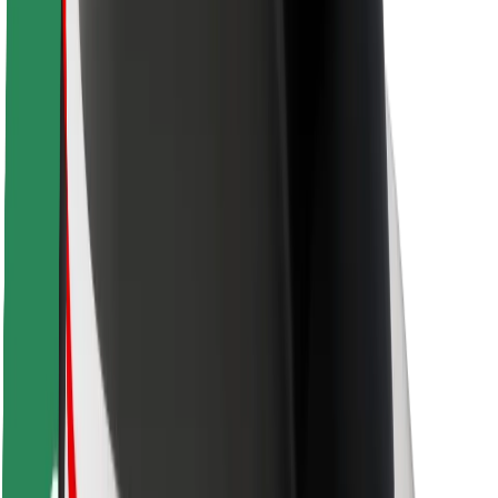
Segurança dos passageiros
Segurança dos motoristas
Segurança das trotinetes
Safety Lab
Cidades
Localizações
Soluções para as cidades
Aeroportos
Estações de carregamento da Bolt
Ajuda
Para passageiros
Para motoristas