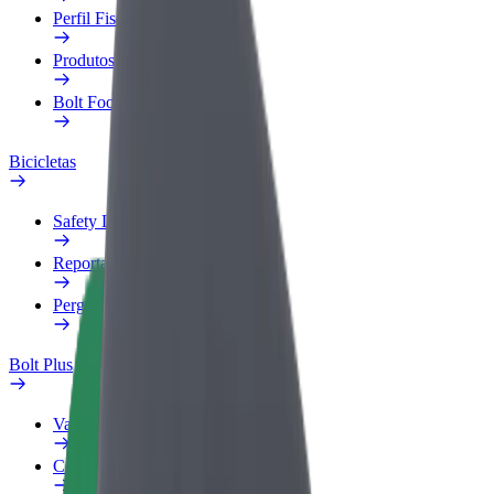
Perfil Fiscal
Produtos
Bolt Food para empresas
Bicicletas
Safety Lab
Reportar problema
Perguntas Frequentes
Bolt Plus
Vantagens
Como subscrever