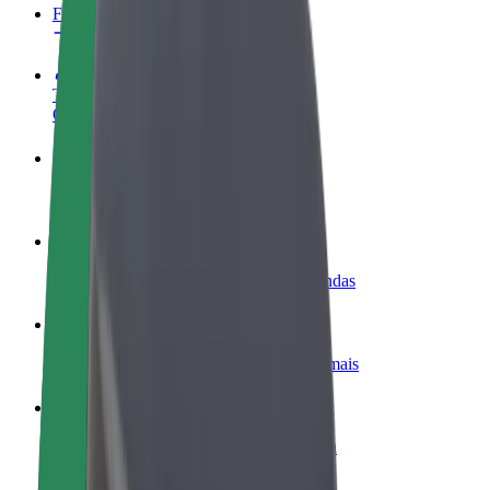
FAQ
Torne-se motorista
Ganhe dinheiro quando quiser
Registe a sua frota de estafetas
Ganhe dinheiro a entregar refeições
Adicione um restaurante ou loja
Chegue a mais clientes e aumente as vendas
Registe-se como gestor de frota
Adicione a sua frota à Bolt para ganhar mais
Bolt for Business
Produtos da Bolt ajustados à sua empresa