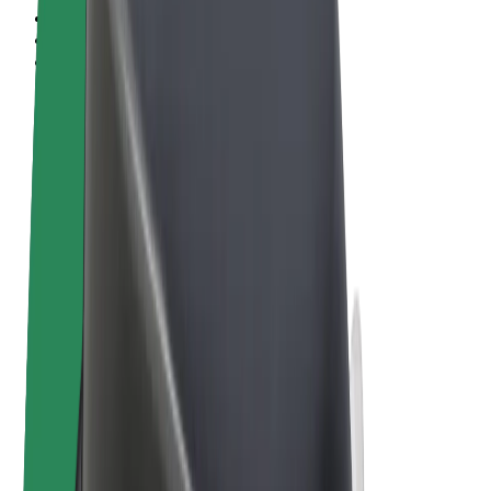
Termos & Condições
Privacidade
Cookies
© 2026 Bolt Technology OÜ
Produtos
Viagens
Trotinetes
Bolt Market
Bolt Food
Bolt Drive
Bolt for Business