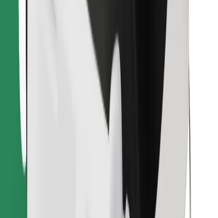
Encontra o teu prato favorito!
Instalar app da Bolt Food