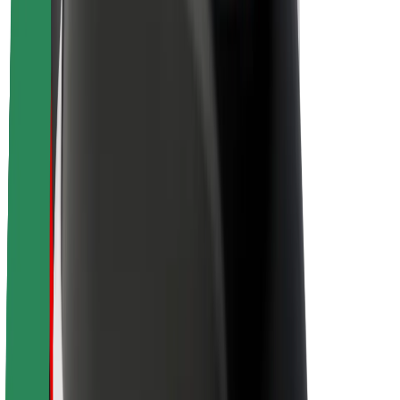
Sobre a Bolt
Sustentabilidade na Bolt
Projeto Zero
Blog
Sala de imprensa
Diretrizes da marca
Missão
Relações com investidores
Liderança
Marca
Imprensa
Fundo Urbano
Segurança