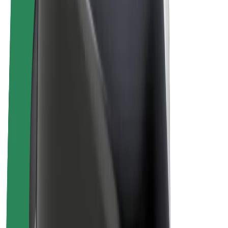
Bicicletas
Bolt Plus
Ganhe com a Bolt
Motoristas
Ganhos de motorista
Estafetas
Ganhos de estafeta
Comerciantes Bolt Food
Frotas
Franchises
Empresa
Carreiras