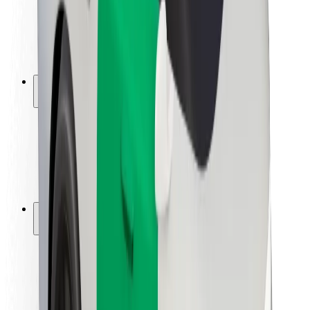
Segurança dos motoristas
Segurança das trotinetes
Safety Lab
Cidades
Localizações
Soluções para as cidades
Aeroportos
Estações de carregamento da Bolt
Ajuda
Para passageiros
Para motoristas
Para estafetas