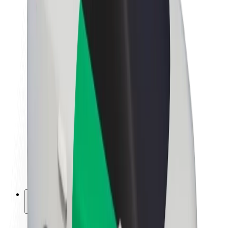
Sustentabilidade na Bolt
Projeto Zero
Blog
Sala de imprensa
Diretrizes da marca
Missão
Relações com investidores
Liderança
Marca
Imprensa
Fundo Urbano
Segurança
Segurança dos passageiros