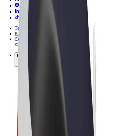
Termos & Condições
Privacidade
Cookies
© 2026 Bolt Technology OÜ
Produtos
Viagens
Trotinetes
Bolt Market
Bolt Food
Bolt Drive
Bolt for Business
Bicicletas