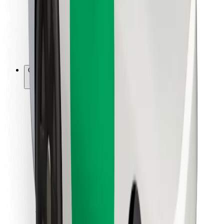
Bolt Food
Para gestores de frota
Para restaurantes
Bolt for Business
Outros
Fornecedores
Termos & Condições
Cookies
Segurança
Uma viagem em poucos minutos!
Instalar app da Bolt
Encontra o teu prato favorito!