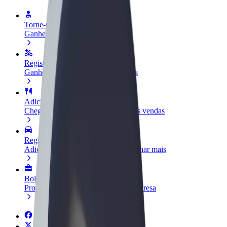
Torne-se motorista
Ganhe dinheiro quando quiser
Registe a sua frota de estafetas
Ganhe dinheiro a entregar refeições
Adicione um restaurante ou loja
Chegue a mais clientes e aumente as vendas
Registe-se como gestor de frota
Adicione a sua frota à Bolt para ganhar mais
Bolt for Business
Produtos da Bolt ajustados à sua empresa