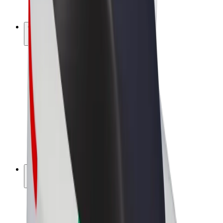
Bolt Plus
Ganhe com a Bolt
Motoristas
Ganhos de motorista
Estafetas
Ganhos de estafeta
Comerciantes Bolt Food
Frotas
Franchises
Empresa
Carreiras
Sobre a Bolt