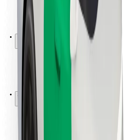
Segurança dos motoristas
Segurança das trotinetes
Safety Lab
Cidades
Localizações
Soluções para as cidades
Aeroportos
Estações de carregamento da Bolt
Ajuda
Para passageiros
Para motoristas
Para estafetas