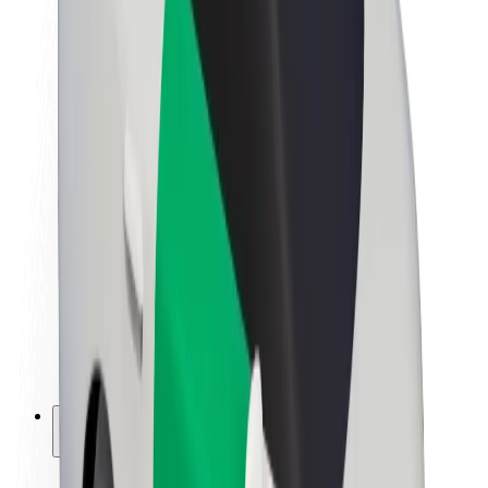
Sustentabilidade na Bolt
Projeto Zero
Blog
Sala de imprensa
Diretrizes da marca
Missão
Relações com investidores
Liderança
Marca
Imprensa
Fundo Urbano
Segurança
Segurança dos passageiros