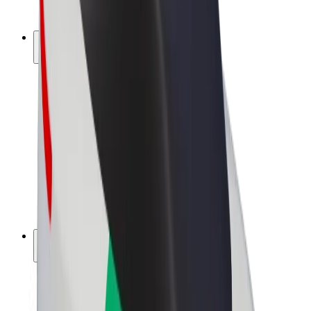
Bolt Plus
Ganhe com a Bolt
Motoristas
Ganhos de motorista
Estafetas
Ganhos de estafeta
Comerciantes Bolt Food
Frotas
Franchises
Empresa
Carreiras
Sobre a Bolt