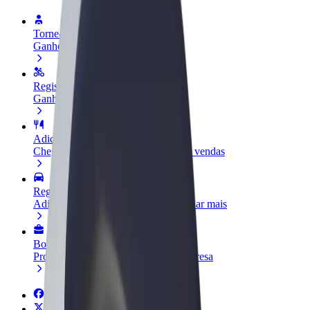
Torne-se motorista
Ganhe dinheiro quando quiser
Registe a sua frota de estafetas
Ganhe dinheiro a entregar refeições
Adicione um restaurante ou loja
Chegue a mais clientes e aumente as vendas
Registe-se como gestor de frota
Adicione a sua frota à Bolt para ganhar mais
Bolt for Business
Produtos da Bolt ajustados à sua empresa