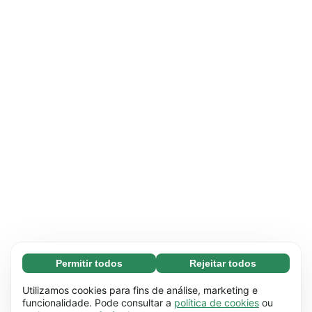
Permitir todos
Rejeitar todos
Essenciais (65)
Os cookies essenciais facilitam a navegação no
Saber mais
Utilizamos cookies para fins de análise, marketing e
site através da ativação de funções básicas,
funcionalidade. Pode consultar a
política de cookies
ou