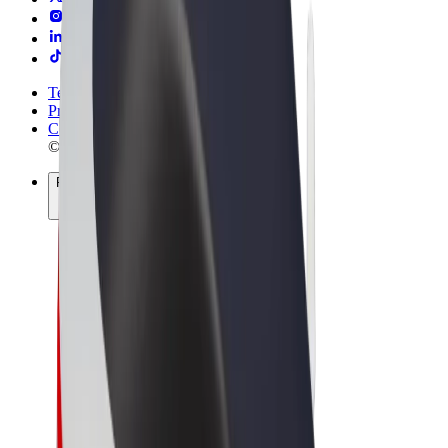
Termos & Condições
Privacidade
Cookies
© 2026 Bolt Technology OÜ
Produtos
Viagens
Trotinetes
Bolt Market
Bolt Food
Bolt Drive
Bolt for Business
Bicicletas