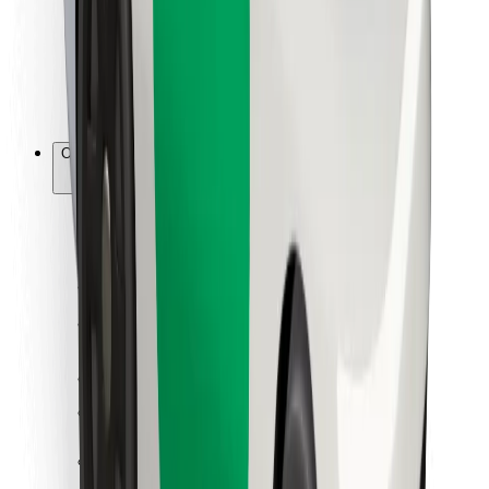
Bolt Food
Para gestores de frota
Para restaurantes
Bolt for Business
Outros
Fornecedores
Termos & Condições
Cookies
Segurança
Uma viagem em poucos minutos!
Instalar app da Bolt
Encontra o teu prato favorito!