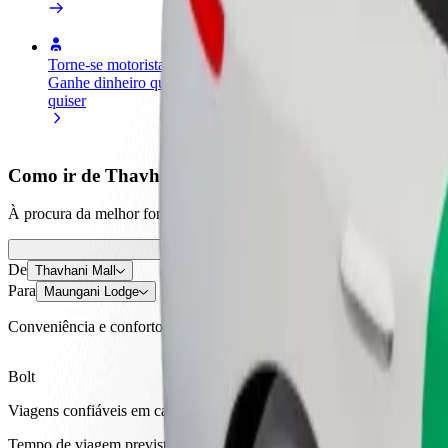
Torne-se motorista
Registe a sua frota de estafetas
Adici
Ganhe dinheiro quando
Ganhe dinheiro a entregar
Chegu
quiser
refeições
vend
Como ir de Thavhani Mall a Maungani Lodge
À procura da melhor forma de fazer o percurso Thavhani Mall—Maung
De
Thavhani Mall
Para
Maungani Lodge
Conveniência e conforto a poucos cliques de distância!
Bolt
Viagens confiáveis em carros médios do dia a dia.
Tempo de viagem previsto