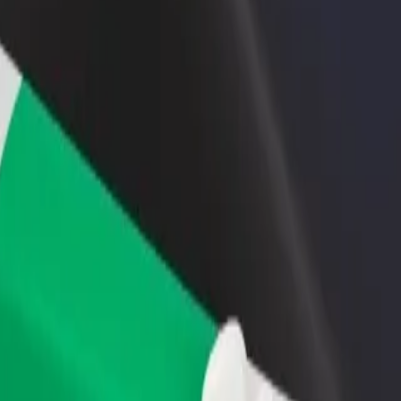
one um restaurante ou loja
Registe-se como gestor de frota
e a mais clientes e aumente as
Adicione a sua frota à Bolt para ganh
as
mais
ani Lodge? Explora os nossos serviços e descobre a solução mais ad
Instalar app