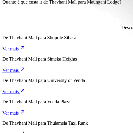
Levas cerca de 10 min a ir de Thavhani Mall para Maungani Lodge
Quanto é que custa ir de Thavhani Mall para Maungani Lodge?
O custo da viagem de Thavhani Mall para Maungani Lodge de Wom
Desco
De
Thavhani Mall
para
Shoprite Sibasa
Ver mais
De
Thavhani Mall
para
Simeka Heights
Ver mais
De
Thavhani Mall
para
University of Venda
Ver mais
De
Thavhani Mall
para
Venda Plaza
Ver mais
De
Thavhani Mall
para
Thulamela Taxi Rank