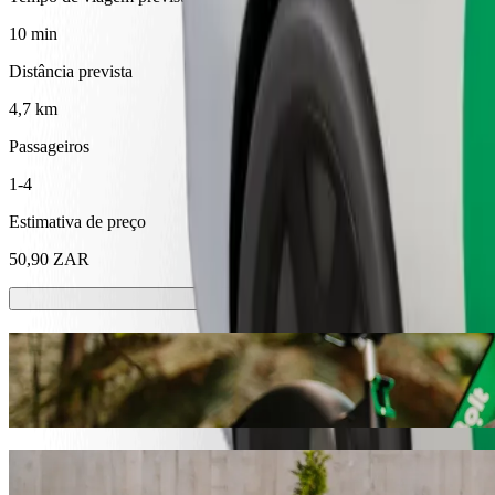
10 min
Distância prevista
4,7 km
Passageiros
1-4
Estimativa de preço
50,90 ZAR
Trotinetes ou bicicletas elétricas
Thohoyandou: desloca-te de trotinete ou bicicleta elétrica
Instala a app da Bolt
Vai de Thavhani Mall a Maungani Lodge 