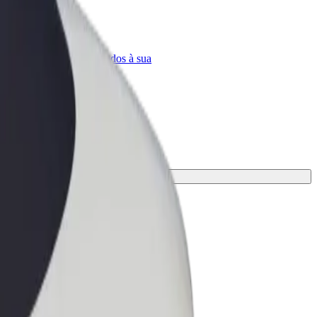
Bolt for Business
ar
Produtos da Bolt ajustados à sua
empresa
equada à tua viagem.