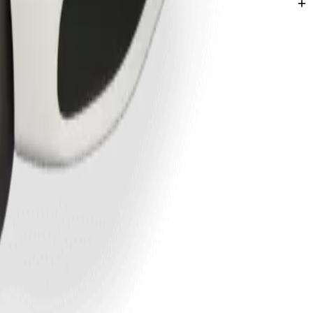
andou.