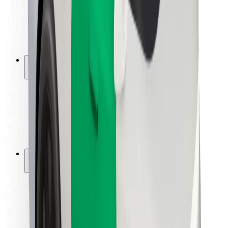
Segurança dos motoristas
Segurança das trotinetes
Safety Lab
Cidades
Localizações
Soluções para as cidades
Aeroportos
Estações de carregamento da Bolt
Ajuda
Para passageiros
Para motoristas
Para estafetas