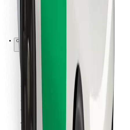
Bolt Food
Para gestores de frota
Para restaurantes
Bolt for Business
Outros
Fornecedores
Termos & Condições
Cookies
Segurança
Uma viagem em poucos minutos!
Instalar app da Bolt
Encontra o teu prato favorito!