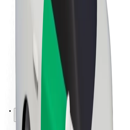
Sustentabilidade na Bolt
Projeto Zero
Blog
Sala de imprensa
Diretrizes da marca
Missão
Relações com investidores
Liderança
Marca
Imprensa
Fundo Urbano
Segurança
Segurança dos passageiros