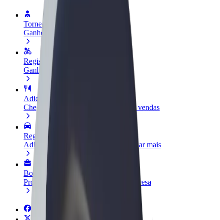
Torne-se motorista
Ganhe dinheiro quando quiser
Registe a sua frota de estafetas
Ganhe dinheiro a entregar refeições
Adicione um restaurante ou loja
Chegue a mais clientes e aumente as vendas
Registe-se como gestor de frota
Adicione a sua frota à Bolt para ganhar mais
Bolt for Business
Produtos da Bolt ajustados à sua empresa