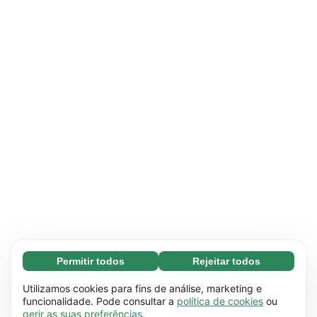
Permitir todos
Rejeitar todos
Essenciais (65)
Os cookies essenciais facilitam a navegação no
Saber mais
Utilizamos cookies para fins de análise, marketing e
site através da ativação de funções básicas,
funcionalidade. Pode consultar a
política de cookies
ou
gerir as suas preferências
.
como a navegação na página, por exemplo. O