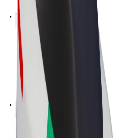
Bolt Plus
Ganhe com a Bolt
Motoristas
Ganhos de motorista
Estafetas
Ganhos de estafeta
Comerciantes Bolt Food
Frotas
Franchises
Empresa
Carreiras
Sobre a Bolt