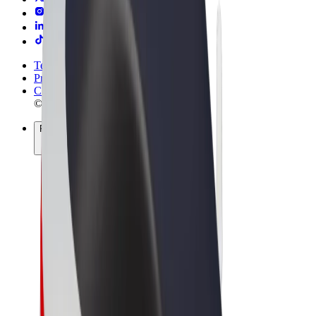
Termos & Condições
Privacidade
Cookies
© 2026 Bolt Technology OÜ
Produtos
Viagens
Trotinetes
Bolt Market
Bolt Food
Bolt Drive
Bolt for Business
Bicicletas