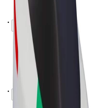
Bicicletas
Bolt Plus
Ganhe com a Bolt
Motoristas
Ganhos de motorista
Estafetas
Ganhos de estafeta
Comerciantes Bolt Food
Frotas
Franchises
Empresa
Carreiras