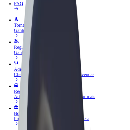
FAQ
Torne-se motorista
Ganhe dinheiro quando quiser
Registe a sua frota de estafetas
Ganhe dinheiro a entregar refeições
Adicione um restaurante ou loja
Chegue a mais clientes e aumente as vendas
Registe-se como gestor de frota
Adicione a sua frota à Bolt para ganhar mais
Bolt for Business
Produtos da Bolt ajustados à sua empresa