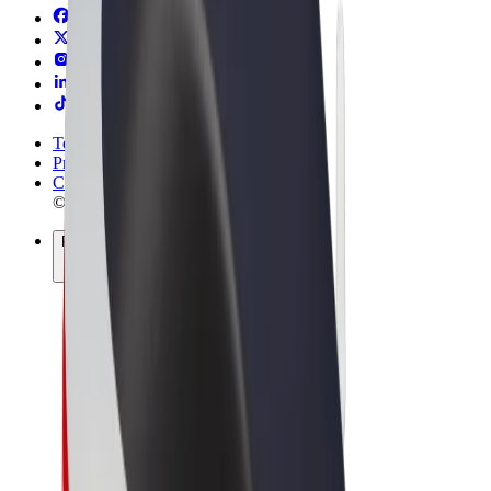
Termos & Condições
Privacidade
Cookies
© 2026 Bolt Technology OÜ
Produtos
Viagens
Trotinetes
Bolt Market
Bolt Food
Bolt Drive
Bolt for Business