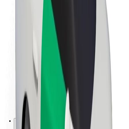
Sobre a Bolt
Sustentabilidade na Bolt
Projeto Zero
Blog
Sala de imprensa
Diretrizes da marca
Missão
Relações com investidores
Liderança
Marca
Imprensa
Fundo Urbano
Segurança