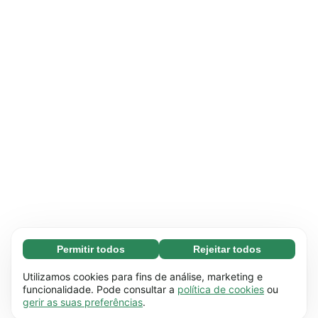
Permitir todos
Rejeitar todos
Essenciais (65)
Os cookies essenciais facilitam a navegação no
Saber mais
Utilizamos cookies para fins de análise, marketing e
site através da ativação de funções básicas,
funcionalidade. Pode consultar a
política de cookies
ou
gerir as suas preferências
.
como a navegação na página, por exemplo. O
Preferenciais (17)
site não funciona devidamente sem estes