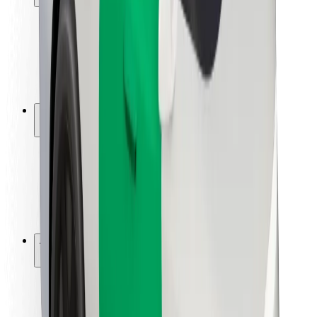
Segurança dos passageiros
Segurança dos motoristas
Segurança das trotinetes
Safety Lab
Cidades
Localizações
Soluções para as cidades
Aeroportos
Estações de carregamento da Bolt
Ajuda
Para passageiros
Para motoristas