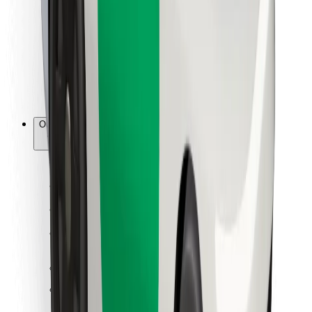
Para estafetas
Bolt Food
Para gestores de frota
Para restaurantes
Bolt for Business
Outros
Fornecedores
Termos & Condições
Cookies
Segurança
Uma viagem em poucos minutos!
Instalar app da Bolt