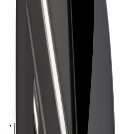
Sobre a Bolt
Sustentabilidade na Bolt
Projeto Zero
Blog
Sala de imprensa
Diretrizes da marca
Missão
Relações com investidores
Liderança
Marca
Imprensa
Fundo Urbano
Segurança