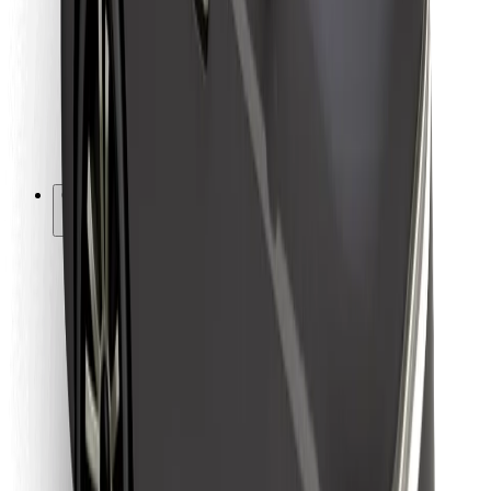
Para estafetas
Bolt Food
Para gestores de frota
Para restaurantes
Bolt for Business
Outros
Fornecedores
Termos & Condições
Cookies
Segurança
Uma viagem em poucos minutos!
Instalar app da Bolt