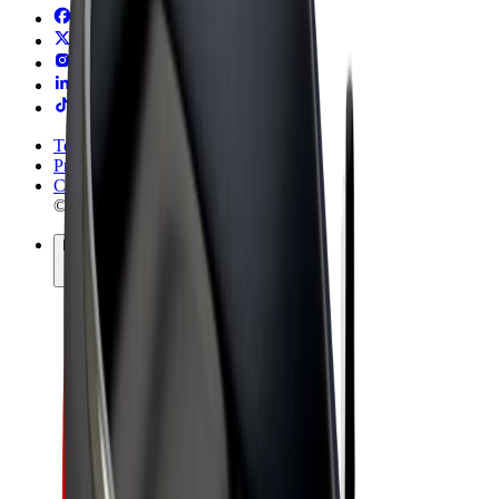
Termos & Condições
Privacidade
Cookies
© 2026 Bolt Technology OÜ
Produtos
Viagens
Trotinetes
Bolt Market
Bolt Food
Bolt Drive
Bolt for Business