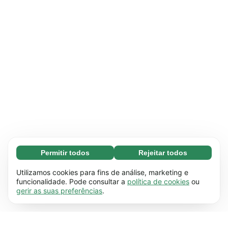
Permitir todos
Rejeitar todos
Essenciais (65)
Os cookies essenciais facilitam a navegação no
Saber mais
Utilizamos cookies para fins de análise, marketing e
site através da ativação de funções básicas,
funcionalidade. Pode consultar a
política de cookies
ou
gerir as suas preferências
.
como a navegação na página, por exemplo. O
Preferenciais (17)
site não funciona devidamente sem estes
Os cookies preferenciais permitem que o site
Saber mais
cookies.
Saiba mais
retenha informações que alteram o seu