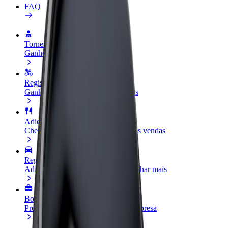
FAQ
Torne-se motorista
Ganhe dinheiro quando quiser
Registe a sua frota de estafetas
Ganhe dinheiro a entregar refeições
Adicione um restaurante ou loja
Chegue a mais clientes e aumente as vendas
Registe-se como gestor de frota
Adicione a sua frota à Bolt para ganhar mais
Bolt for Business
Produtos da Bolt ajustados à sua empresa