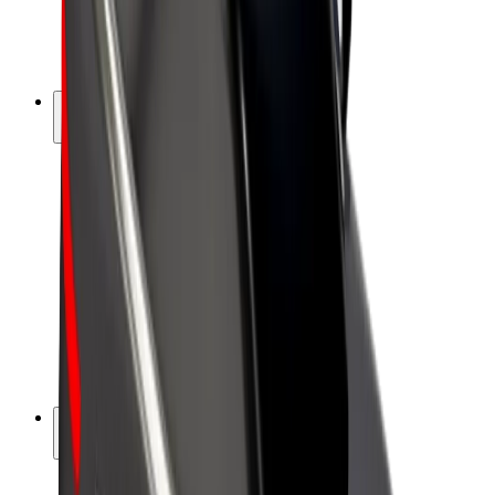
Bicicletas
Bolt Plus
Ganhe com a Bolt
Motoristas
Ganhos de motorista
Estafetas
Ganhos de estafeta
Comerciantes Bolt Food
Frotas
Franchises
Empresa
Carreiras