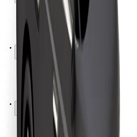
Segurança dos passageiros
Segurança dos motoristas
Segurança das trotinetes
Safety Lab
Cidades
Localizações
Soluções para as cidades
Aeroportos
Estações de carregamento da Bolt
Ajuda
Para passageiros
Para motoristas