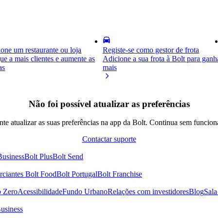
one um restaurante ou loja
Registe-se como gestor de frota
e a mais clientes e aumente as
Adicione a sua frota à Bolt para ganh
as
mais
Não foi possível atualizar as preferências
nte atualizar as suas preferências na app da Bolt. Continua sem funcion
Contactar suporte
Business
Bolt Plus
Bolt Send
ciantes Bolt Food
Bolt Portugal
Bolt Franchise
o Zero
Acessibilidade
Fundo Urbano
Relações com investidores
Blog
Sala
Business