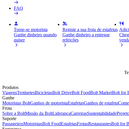
FAQ
Torne-se motorista
Registe a sua frota de estafetas
Adici
Ganhe dinheiro quando
Ganhe dinheiro a entregar
Chegu
quiser
refeições
vend
Te
Produtos
Viagens
Trotinetes
Bicicletas
Bolt Drive
Bolt Food
Bolt Market
Bolt for 
Ganhe
Motoristas Bolt
Ganhos de motorista
Estafetas
Ganhos de estafeta
Comer
Frota
Sobre a Bolt
Missão da Bolt
Liderança
Carreiras
Sustentabilidade
Projet
Suporte
Passageiros
Motoristas
Bolt Food
Estafetas
Frotas
Restaurantes
Bolt for 
Segurança