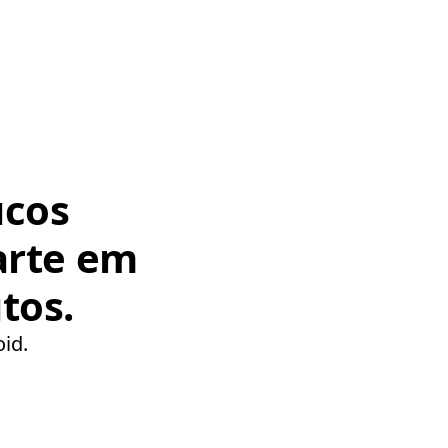
ucos
arte em
tos.
oid.