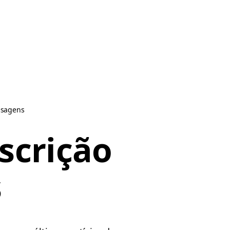
nsagens
scrição
s