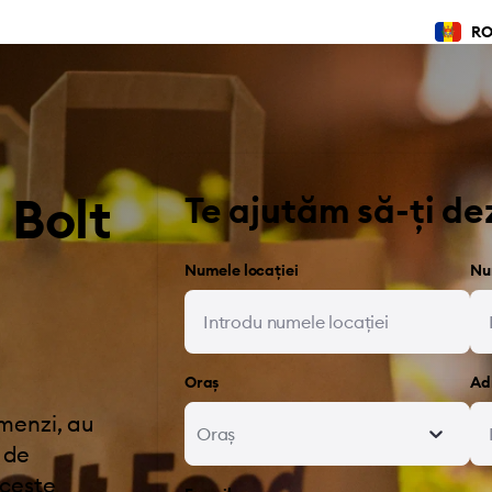
R
 Bolt
Te ajutăm să-ți de
Numele locației
Nu
Oraș
Ad
menzi, au
Oraș
e de
aceste