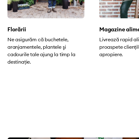
Florării
Magazine alim
Ne asigurăm că buchetele,
Livrează rapid a
aranjamentele, plantele şi
proaspete cliențil
cadourile tale ajung la timp la
apropiere.
destinație.