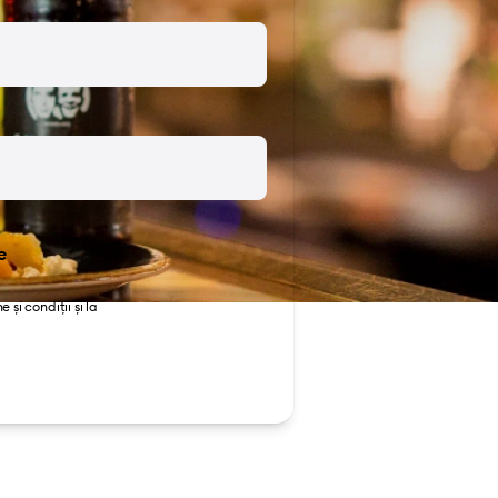
e
 și condiții
și la