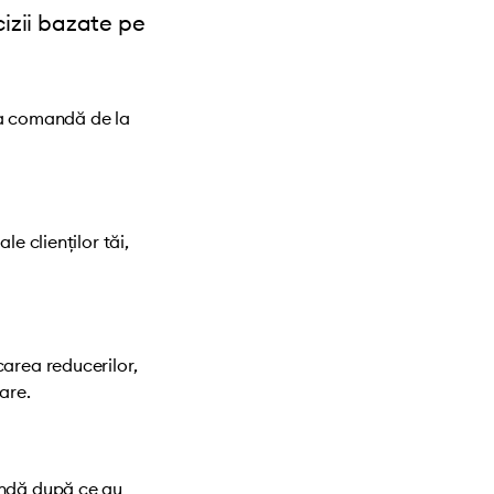
cizii bazate pe
ma comandă de la
le clienților tăi,
carea reducerilor,
are.
andă după ce au