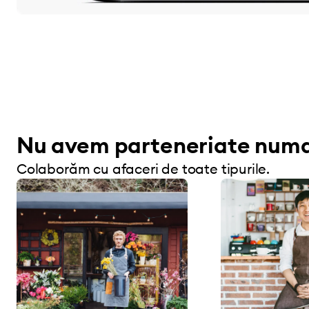
Nu avem parteneriate numa
Colaborăm cu afaceri de toate tipurile.