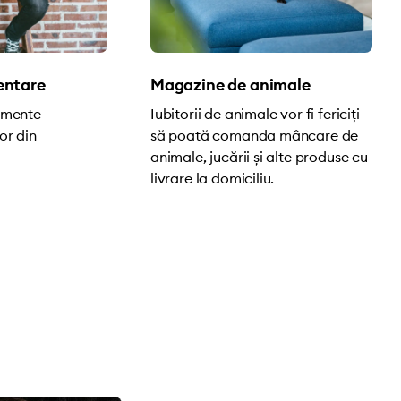
entare
Magazine de animale
limente
Iubitorii de animale vor fi fericiți
or din
să poată comanda mâncare de
animale, jucării și alte produse cu
livrare la domiciliu.