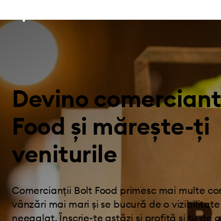
Devino comerciant
Food și mărește-ți
veniturile
Comercianții Bolt Food primesc mai multe co
vânzări mai mari și se bucură de o vizibilitat
neegalat. Înscrie-te astăzi și profită și tu de 