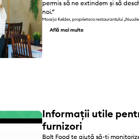
permis să ne extindem și să desc
noi.”
Maarja Kelder, proprietara restaurantului „Nuudel
Află mai multe
Informații utile pent
furnizori
Bolt Food te ajută să-ți monitorize