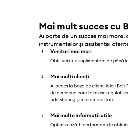
Mai mult succes cu B
Ai parte de un succes mai mare, 
instrumentelor și asistenței oferit
Venituri mai mari
Obții venituri suplimentare de până l
Mai mulți clienți
Ai acces la baza de clienți loiali Bolt
de persoane care folosesc regulat ser
ride-sharing și micromobilitate.
Mai multe informații utile
Optimizează-ți performanțele obținân