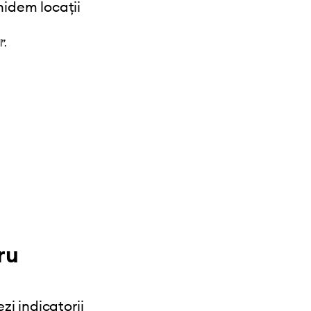
hidem locații
”.
ru
zi indicatorii