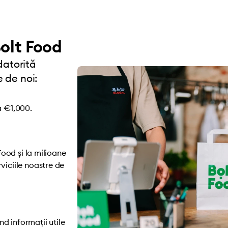
olt Food
datorită
e de noi:
a €1,000.
 Food și la milioane
viciile noastre de
d informații utile