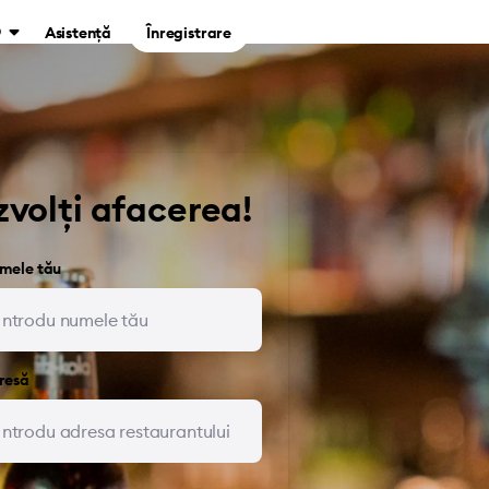
O
Asistență
Înregistrare
zvolți afacerea!
mele tău
resă